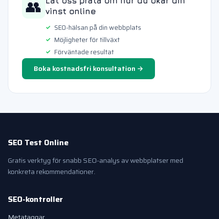
👥
Låt oss prata om hur du ökar din
vinst online
SEO-hälsan på din webbplats
Möjligheter för tillväxt
Förväntade resultat
Boka kostnadsfri konsultation →
SEO Test Online
Gratis verktyg för snabb SEO-analys av webbplatser med
konkreta rekommendationer.
SEO-kontroller
Metataggar