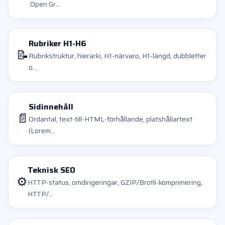
Open Gr...
Rubriker H1-H6
📝
Rubrikstruktur, hierarki, H1-närvaro, H1-längd, dubbletter
o...
Sidinnehåll
📄
Ordantal, text-till-HTML-förhållande, platshållartext
(Lorem...
Teknisk SEO
⚙️
HTTP-status, omdirigeringar, GZIP/Brotli-komprimering,
HTTP/...