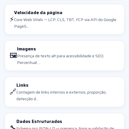
Velocidade da página
⚡
Core Web Vitals — LCP, CLS, TBT, FCP via API do Google
PageS...
Imagens
🖼️
Presença de texto alt para acessibilidade e SEO.
Percentual ...
Links
🔗
Contagem de links internos e externos, proporção,
detecção d...
Dados Estruturados
🔧
Schema.org JSON-LD — presença, tipos e validação de