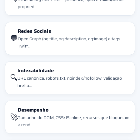
propried...
Redes Sociais
💬
Open Graph (og:title, og:description, og:image) e tags
Twitt...
Indexabilidade
🔍
URL canônica, robots.txt, noindex/nofollow, validação
hrefla...
Desempenho
🚀
Tamanho do DOM, CSS/JS inline, recursos que bloqueiam
a rend...