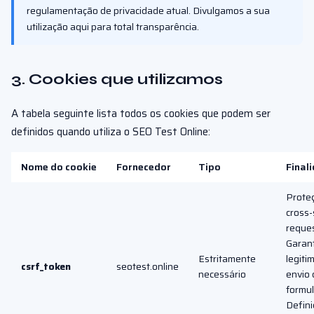
regulamentação de privacidade atual. Divulgamos a sua
utilização aqui para total transparência.
3. Cookies que utilizamos
A tabela seguinte lista todos os cookies que podem ser
definidos quando utiliza o SEO Test Online:
Nome do cookie
Fornecedor
Tipo
Final
Prote
cross-
reques
Garan
Estritamente
legiti
csrf_token
seotest.online
necessário
envio 
formul
Defini