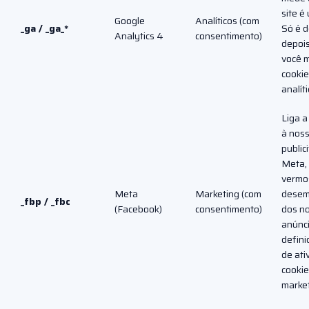
site é 
Google
Analíticos (com
_ga / _ga_*
Só é d
Analytics 4
consentimento)
depois
você 
cooki
analíti
Liga a
à nos
publici
Meta,
vermo
Meta
Marketing (com
dese
_fbp / _fbc
(Facebook)
consentimento)
dos n
anúnci
defini
de ati
cookie
market