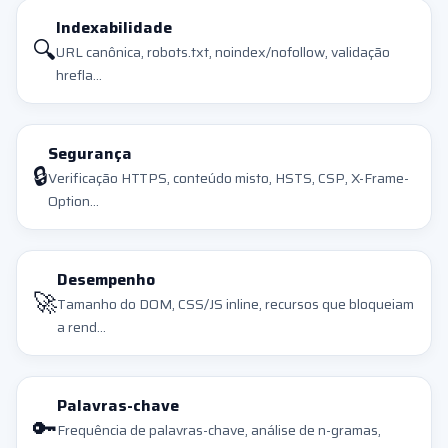
Indexabilidade
🔍
URL canônica, robots.txt, noindex/nofollow, validação
hrefla...
Segurança
🔒
Verificação HTTPS, conteúdo misto, HSTS, CSP, X-Frame-
Option...
Desempenho
🚀
Tamanho do DOM, CSS/JS inline, recursos que bloqueiam
a rend...
Palavras-chave
🔑
Frequência de palavras-chave, análise de n-gramas,