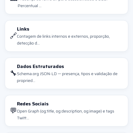
Percentual ...
Links
🔗
Contagem de links internos e externos, proporção,
detecção d...
Dados Estruturados
🔧
Schema.org JSON-LD — presença, tipos e validação de
propried...
Redes Sociais
💬
Open Graph (og:title, og:description, og:image) e tags
Twitt...