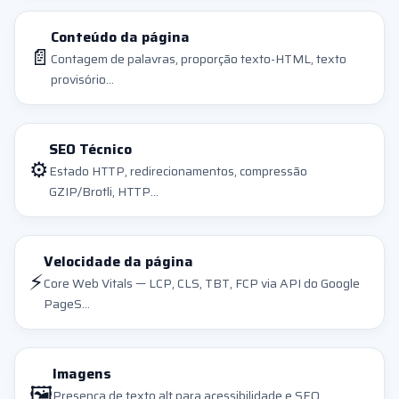
Conteúdo da página
📄
Contagem de palavras, proporção texto-HTML, texto
provisório...
SEO Técnico
⚙️
Estado HTTP, redirecionamentos, compressão
GZIP/Brotli, HTTP...
Velocidade da página
⚡
Core Web Vitals — LCP, CLS, TBT, FCP via API do Google
PageS...
Imagens
🖼️
Presença de texto alt para acessibilidade e SEO.