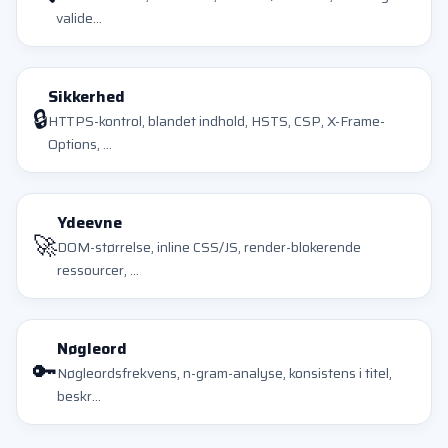
valide...
Sikkerhed
🔒
HTTPS-kontrol, blandet indhold, HSTS, CSP, X-Frame-
Options, ...
Ydeevne
🚀
DOM-størrelse, inline CSS/JS, render-blokerende
ressourcer, ...
Nøgleord
🔑
Nøgleordsfrekvens, n-gram-analyse, konsistens i titel,
beskr...