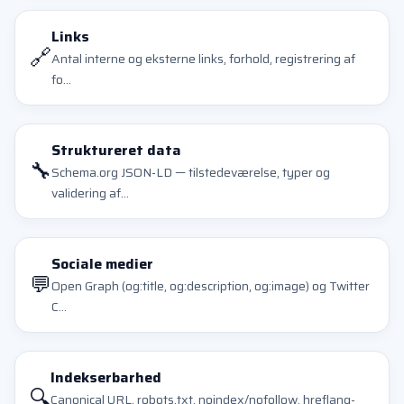
Links
🔗
Antal interne og eksterne links, forhold, registrering af
fo...
Struktureret data
🔧
Schema.org JSON-LD — tilstedeværelse, typer og
validering af...
Sociale medier
💬
Open Graph (og:title, og:description, og:image) og Twitter
C...
Indekserbarhed
🔍
Canonical URL, robots.txt, noindex/nofollow, hreflang-