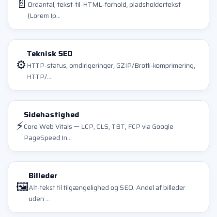
📄
Ordantal, tekst-til-HTML-forhold, pladsholdertekst
(Lorem Ip...
Teknisk SEO
⚙️
HTTP-status, omdirigeringer, GZIP/Brotli-komprimering,
HTTP/...
Sidehastighed
⚡
Core Web Vitals — LCP, CLS, TBT, FCP via Google
PageSpeed In...
Billeder
🖼️
Alt-tekst til tilgængelighed og SEO. Andel af billeder
uden ...