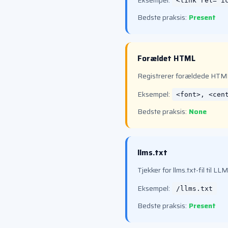
Eksempel:
<link rel="i
Bedste praksis:
Present
Forældet HTML
Registrerer forældede HTML
Eksempel:
<font>, <cen
Bedste praksis:
None
llms.txt
Tjekker for llms.txt-fil til L
Eksempel:
/llms.txt
Bedste praksis:
Present