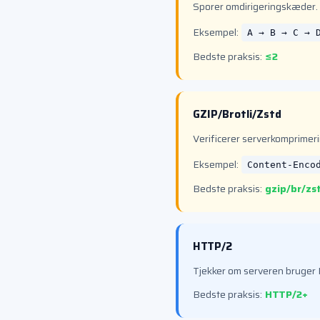
Sporer omdirigeringskæder.
Eksempel:
A → B → C → 
Bedste praksis:
≤2
GZIP/Brotli/Zstd
Verificerer serverkomprimerin
Eksempel:
Content-Enco
Bedste praksis:
gzip/br/zs
HTTP/2
Tjekker om serveren bruger 
Bedste praksis:
HTTP/2+