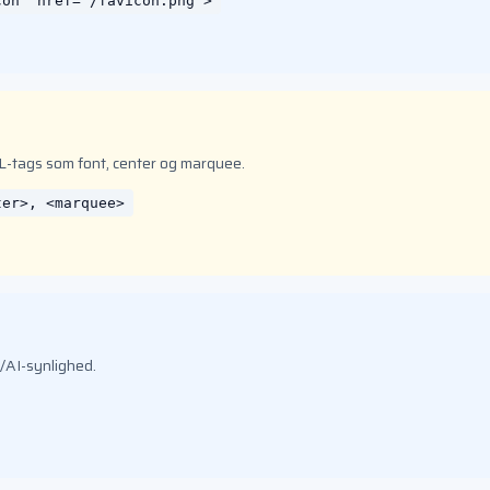
con" href="/favicon.png">
-tags som font, center og marquee.
ter>, <marquee>
LM/AI-synlighed.