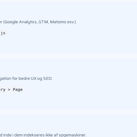
r (Google Analytics, GTM, Matomo osv.).
.js
gation for bedre UX og SEO.
ory > Page
d inde i dem indekseres ikke af søgemaskiner.