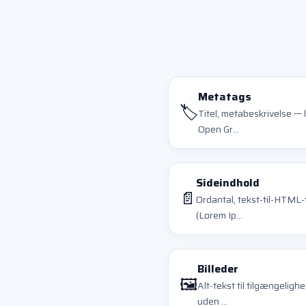
Metatags
🏷️
Titel, metabeskrivelse — 
Open Gr...
Sideindhold
📄
Ordantal, tekst-til-HTML-
(Lorem Ip...
Billeder
🖼️
Alt-tekst til tilgængeligh
uden ...