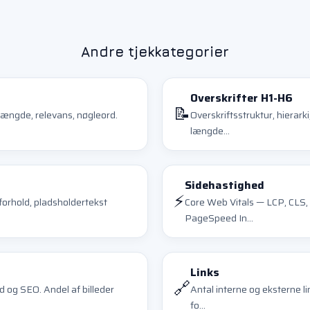
Andre tjekkategorier
Overskrifter H1-H6
📝
længde, relevans, nøgleord.
Overskriftsstruktur, hierark
længde...
Sidehastighed
⚡
forhold, pladsholdertekst
Core Web Vitals — LCP, CLS,
PageSpeed In...
Links
🔗
ed og SEO. Andel af billeder
Antal interne og eksterne lin
fo...