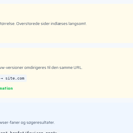
rrelse. Overstorede sider indlæses langsomt.
w-versioner omdirigeres til den samme URL.
 → site.com
nation
rowser-faner og søgeresultater.