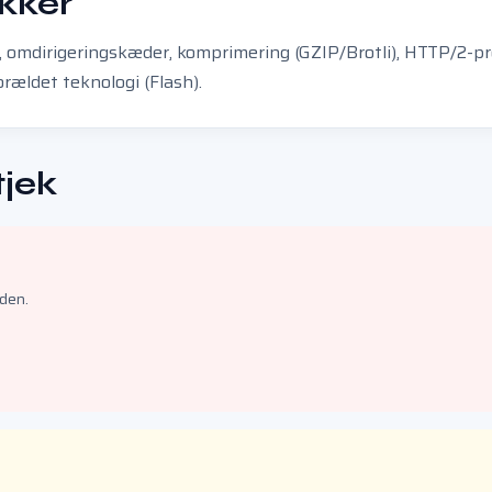
ekker
, omdirigeringskæder, komprimering (GZIP/Brotli), HTTP/2-p
orældet teknologi (Flash).
tjek
den.