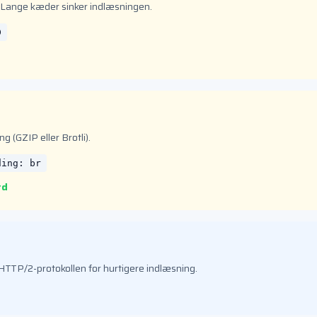
 Lange kæder sinker indlæsningen.
D
g (GZIP eller Brotli).
ding: br
td
HTTP/2-protokollen for hurtigere indlæsning.