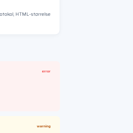
rotokol, HTML-størrelse
error
warning