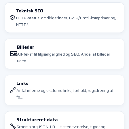
Teknisk SEO
⚙️
HTTP-status, omdirigeringer, GZIP/Brotli-komprimering,
HTTP/...
Billeder
🖼️
Alt-tekst til tilgængelighed og SEO. Andel af billeder
uden ...
Links
🔗
Antal interne og eksterne links, forhold, registrering af
fo...
Struktureret data
🔧
Schema.org JSON-LD — tilstedeværelse, typer og