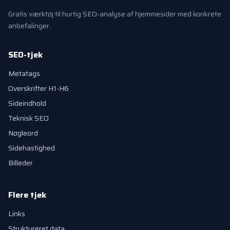
Gratis værktøj til hurtig SEO-analyse af hjemmesider med konkrete
anbefalinger.
SEO-tjek
Metatags
Overskrifter H1-H6
Sideindhold
Teknisk SEO
Nøgleord
Sidehastighed
Billeder
Flere tjek
Links
Struktureret data