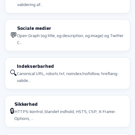
validering af...
Sociale medier
💬
Open Graph (og:title, og:description, og:image) og Twitter
C...
Indekserbarhed
🔍
Canonical URL, robots.txt, noindex/nofollow, hreflang-
valide...
Sikkerhed
🔒
HTTPS-kontrol, blandet indhold, HSTS, CSP, X-Frame-
Options, ...