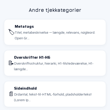
Andre tjekkategorier
Metatags
🏷️
Titel, metabeskrivelse — længde, relevans, nøgleord.
Open Gr...
Overskrifter H1-H6
📝
Overskriftsstruktur, hierarki, H1-tilstedeværelse, H1-
længde...
Sideindhold
📄
Ordantal, tekst-til-HTML-forhold, pladsholdertekst
(Lorem Ip...