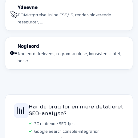
Ydeevne
🚀
DOM-størrelse, inline CSS/JS, render-blokerende
ressourcer, ...
Nøgleord
🔑
Nøgleordsfrekvens, n-gram-analyse, konsistens i titel,
beskr...
📊
Har du brug for en mere detaljeret
SEO-analyse?
30+ løbende SEO-tjek
Google Search Console-integration