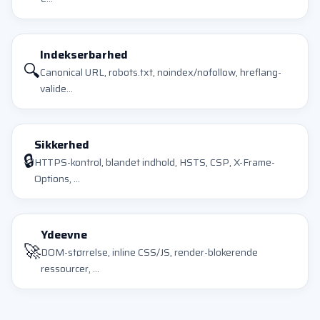
Indekserbarhed
🔍
Canonical URL, robots.txt, noindex/nofollow, hreflang-
valide...
Sikkerhed
🔒
HTTPS-kontrol, blandet indhold, HSTS, CSP, X-Frame-
Options, ...
Ydeevne
🚀
DOM-størrelse, inline CSS/JS, render-blokerende
ressourcer, ...