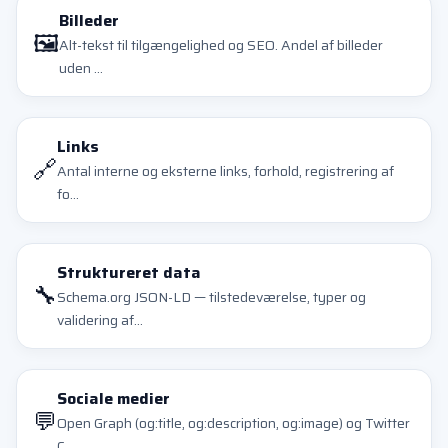
Billeder
🖼️
Alt-tekst til tilgængelighed og SEO. Andel af billeder
uden ...
Links
🔗
Antal interne og eksterne links, forhold, registrering af
fo...
Struktureret data
🔧
Schema.org JSON-LD — tilstedeværelse, typer og
validering af...
Sociale medier
💬
Open Graph (og:title, og:description, og:image) og Twitter
C...