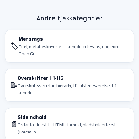
Andre tjekkategorier
Metatags
🏷️
Titel, metabeskrivelse — længde, relevans, nøgleord.
Open Gr...
Overskrifter H1-H6
📝
Overskriftsstruktur, hierarki, H1-tilstedeværelse, H1-
længde...
Sideindhold
📄
Ordantal, tekst-til-HTML-forhold, pladsholdertekst
(Lorem Ip...