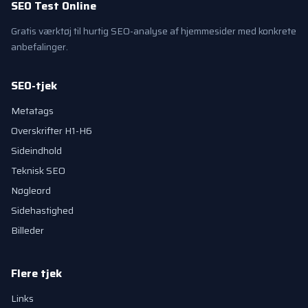
SEO Test Online
Gratis værktøj til hurtig SEO-analyse af hjemmesider med konkrete
anbefalinger.
SEO-tjek
Metatags
Overskrifter H1-H6
Sideindhold
Teknisk SEO
Nøgleord
Sidehastighed
Billeder
Flere tjek
Links