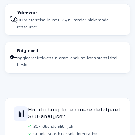
Ydeevne
🚀
DOM-størrelse, inline CSS/JS, render-blokerende
ressourcer, ...
Nøgleord
🔑
Nøgleordsfrekvens, n-gram-analyse, konsistens i titel,
beskr...
📊
Har du brug for en mere detaljeret
SEO-analyse?
30+ løbende SEO-tjek
Google Search Console-integration