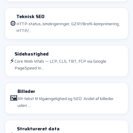
Teknisk SEO
⚙️
HTTP-status, omdirigeringer, GZIP/Brotli-komprimering,
HTTP/...
Sidehastighed
⚡
Core Web Vitals — LCP, CLS, TBT, FCP via Google
PageSpeed In...
Billeder
🖼️
Alt-tekst til tilgængelighed og SEO. Andel af billeder
uden ...
Struktureret data