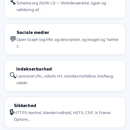
🔧
Schema.org JSON-LD — tilstedeværelse, typer og
validering af...
Sociale medier
💬
Open Graph (og:title, og:description, og:image) og Twitter
C...
Indekserbarhed
🔍
Canonical URL, robots.txt, noindex/nofollow, hreflang-
valide...
Sikkerhed
🔒
HTTPS-kontrol, blandet indhold, HSTS, CSP, X-Frame-
Options, ...