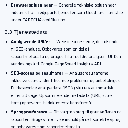
Browseroplysninger
— Generelle tekniske oplysninger
indsamlet af tredjepartstjenester som Cloudflare Turnstile
under CAPTCHA-verifikation.
3.3 Tjenestedata
Analyserede URL'er
— Websideadresserne, du indsender
til SEO-analyse. Opbevares som en del af
rapportmetadata og bruges til at udføre analysen. URL'en
sendes også til Google PageSpeed Insights API.
SEO-scores og resultater
— Analyseresultaterne
inklusive scores, identificerede problemer og anbefalinger.
Fuldstændige analysedata (JSON) slettes automatisk
efter 30 dage. Opsummerende metadata (URL, score,
tags) opbevares til dokumentationsformål.
Sprogpræference
— Dit valgte sprog til grænsefladen og
rapporten. Bruges til at vise indhold på det korrekte sprog
og opbevares som rapportmetadata.