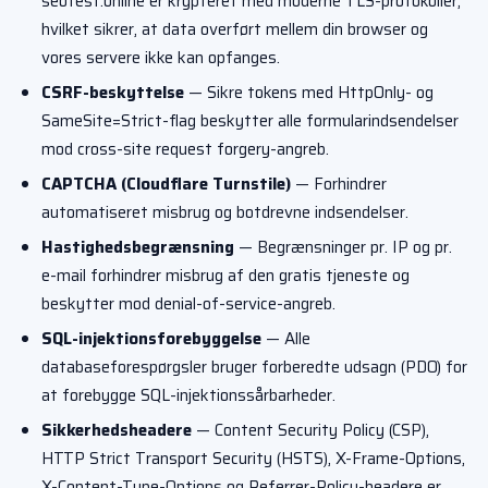
seotest.online er krypteret med moderne TLS-protokoller,
hvilket sikrer, at data overført mellem din browser og
vores servere ikke kan opfanges.
CSRF-beskyttelse
— Sikre tokens med HttpOnly- og
SameSite=Strict-flag beskytter alle formularindsendelser
mod cross-site request forgery-angreb.
CAPTCHA (Cloudflare Turnstile)
— Forhindrer
automatiseret misbrug og botdrevne indsendelser.
Hastighedsbegrænsning
— Begrænsninger pr. IP og pr.
e-mail forhindrer misbrug af den gratis tjeneste og
beskytter mod denial-of-service-angreb.
SQL-injektionsforebyggelse
— Alle
databaseforespørgsler bruger forberedte udsagn (PDO) for
at forebygge SQL-injektionssårbarheder.
Sikkerhedsheadere
— Content Security Policy (CSP),
HTTP Strict Transport Security (HSTS), X-Frame-Options,
X-Content-Type-Options og Referrer-Policy-headere er