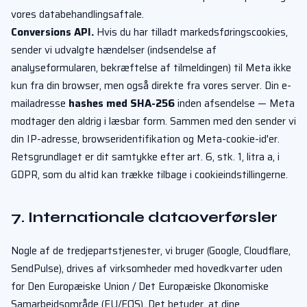
vores databehandlingsaftale.
Conversions API.
Hvis du har tilladt markedsføringscookies,
sender vi udvalgte hændelser (indsendelse af
analyseformularen, bekræftelse af tilmeldingen) til Meta ikke
kun fra din browser, men også direkte fra vores server. Din e-
mailadresse
hashes med SHA-256
inden afsendelse — Meta
modtager den aldrig i læsbar form. Sammen med den sender vi
din IP-adresse, browseridentifikation og Meta-cookie-id'er.
Retsgrundlaget er dit samtykke efter art. 6, stk. 1, litra a, i
GDPR, som du altid kan trække tilbage i cookieindstillingerne.
7. Internationale dataoverførsler
Nogle af de tredjepartstjenester, vi bruger (Google, Cloudflare,
SendPulse), drives af virksomheder med hovedkvarter uden
for Den Europæiske Union / Det Europæiske Økonomiske
Samarbejdsområde (EU/EØS). Det betyder, at dine