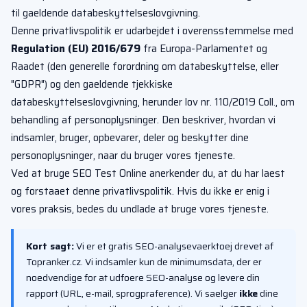
til gaeldende databeskyttelseslovgivning.
Denne privatlivspolitik er udarbejdet i overensstemmelse med
Regulation (EU) 2016/679
fra Europa-Parlamentet og
Raadet (den generelle forordning om databeskyttelse, eller
"GDPR") og den gaeldende tjekkiske
databeskyttelseslovgivning, herunder lov nr. 110/2019 Coll., om
behandling af personoplysninger. Den beskriver, hvordan vi
indsamler, bruger, opbevarer, deler og beskytter dine
personoplysninger, naar du bruger vores tjeneste.
Ved at bruge SEO Test Online anerkender du, at du har laest
og forstaaet denne privatlivspolitik. Hvis du ikke er enig i
vores praksis, bedes du undlade at bruge vores tjeneste.
Kort sagt:
Vi er et gratis SEO-analysevaerktoej drevet af
Topranker.cz. Vi indsamler kun de minimumsdata, der er
noedvendige for at udfoere SEO-analyse og levere din
rapport (URL, e-mail, sprogpraference). Vi saelger
ikke
dine