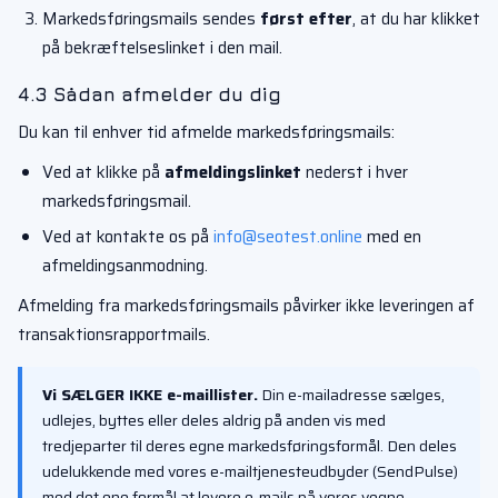
Markedsføringsmails sendes
først efter
, at du har klikket
på bekræftelseslinket i den mail.
4.3 Sådan afmelder du dig
Du kan til enhver tid afmelde markedsføringsmails:
Ved at klikke på
afmeldingslinket
nederst i hver
markedsføringsmail.
Ved at kontakte os på
info@seotest.online
med en
afmeldingsanmodning.
Afmelding fra markedsføringsmails påvirker ikke leveringen af
transaktionsrapportmails.
Vi SÆLGER IKKE e-maillister.
Din e-mailadresse sælges,
udlejes, byttes eller deles aldrig på anden vis med
tredjeparter til deres egne markedsføringsformål. Den deles
udelukkende med vores e-mailtjenesteudbyder (SendPulse)
med det ene formål at levere e-mails på vores vegne.