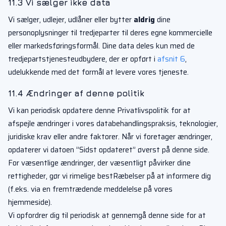
11.3 Vi sælger ikke data
Vi sælger, udlejer, udlåner eller bytter
aldrig
dine
personoplysninger til tredjeparter til deres egne kommercielle
eller markedsføringsformål. Dine data deles kun med de
tredjepartstjenesteudbydere, der er opført i
afsnit 6
,
udelukkende med det formål at levere vores tjeneste.
11.4 Ændringer af denne politik
Vi kan periodisk opdatere denne Privatlivspolitik for at
afspejle ændringer i vores databehandlingspraksis, teknologier,
juridiske krav eller andre faktorer. Når vi foretager ændringer,
opdaterer vi datoen ”Sidst opdateret” øverst på denne side.
For væsentlige ændringer, der væsentligt påvirker dine
rettigheder, gør vi rimelige bestRæbelser på at informere dig
(f.eks. via en fremtrædende meddelelse på vores
hjemmeside).
Vi opfordrer dig til periodisk at gennemgå denne side for at