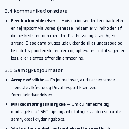
3.4 Kommunikationsdata
Feedbackmeddelelser
— Hvis du indsender feedback eller
en fejlrapport via vores tjeneste, indsamler vi indholdet af
din besked sammen med din IP-adresse og User-Agent-
streng. Disse data bruges udelukkende til at undersøge og
løse det rapporterede problem og opbevares, indtil sagen er
løst, eller slettes efter din anmodning.
3.5 Samtykkejournaler
Accept af vilkår
— En journal over, at du accepterede
Tjenestevilkårene og Privatlivspolitikken ved
formularindsendelsen.
Markedsføringssamtykke
— Om du tilmeldte dig
modtagelse af SEO-tips og anbefalinger via den separate
samtykkeafkrydsningsboks.
Status for dobbelt opt-in-bekræftelse
— Om du