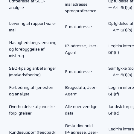
Udfoerelse af SEO-
Opfyldelse af
mailadresse,
analyse
— Art. 6(1)(b)
sprogpraference
Levering af rapport via e-
Opfyldelse af
E-mailadresse
mail
— Art. 6(1)(b)
Hastighedsbegraensning
IP-adresse, User-
Legitim inter
og forebyggelse af
Agent
6(1)(f)
misbrug
SEO-tips og anbefalinger
Samtykke (dob
E-mailadresse
(markedsfoering)
— Art. 6(1)(a)
Forbedring af tjenesten
Brugsdata, User-
Legitim inter
og analyse
Agent
6(1)(f)
Overholdelse af juridiske
Alle noedvendige
Juridisk forpl
forpligtelser
data
6(1)(c)
Beskedindhold,
Legitim inter
Kundesupport (feedback)
IP-adresse, User-