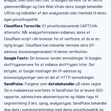
analyse, overføres den URL til Googles servere for at hente
ydeevnemålinger og Core Web Vitals-data. Google behandler
URL'en og indholdet af den analyserede side i henhold til deres
egen privatlivspolitik.
Cloudflare Turnstile:
Et privatlivsbevarende CAPTCHA-
alternativ. Når analyseformularen indlæses, køres et
Cloudflare-script i din browser for at verificere, at du er en
rigtig bruger. Cloudflare kan indsamle tekniske data (IP-
adresse, browseregenskaber) til denne verifikation.
Google Fonts:
Din browser sender anmodninger til Googles
skrifttypeservere for at indlæse skrifttypen Inter. Det
betyder, at Google modtager din IP-adresse og
browseroplysninger som en del af HTTP-anmodningen.
SendPulse:
Fungerer som
databehandler
på vores vegne.
Din e-mailadresse overføres til SendPulse for at levere SEO-
rapporter, administrere abonnentposter og tildele tags til
segmentering (f.eks. sprog, analysetype). SendPulse behandler
dine data i overensstemmelse med deres privatlivspolitik og