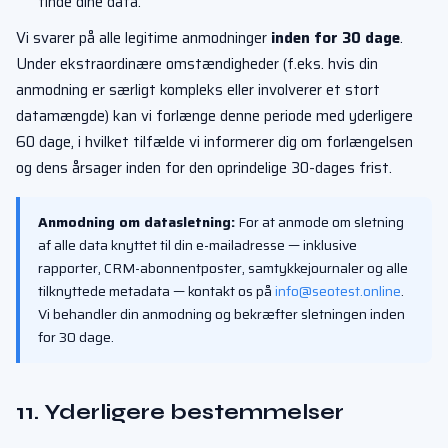
finde dine data.
Vi svarer på alle legitime anmodninger
inden for 30 dage
.
Under ekstraordinære omstændigheder (f.eks. hvis din
anmodning er særligt kompleks eller involverer et stort
datamængde) kan vi forlænge denne periode med yderligere
60 dage, i hvilket tilfælde vi informerer dig om forlængelsen
og dens årsager inden for den oprindelige 30-dages frist.
Anmodning om datasletning:
For at anmode om sletning
af alle data knyttet til din e-mailadresse — inklusive
rapporter, CRM-abonnentposter, samtykkejournaler og alle
tilknyttede metadata — kontakt os på
info@seotest.online
.
Vi behandler din anmodning og bekræfter sletningen inden
for 30 dage.
11. Yderligere bestemmelser