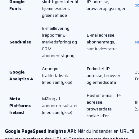
Google
skrifttypen Inter til
IP-adresse,
po
Fonts
hjemmesidens
browseroplysninger
grænseflade
E-maillevering
(rapporter &
E-mailadresse,
SendPulse
markedsføring) og
abonnenttags,
se
CRM-
samtykkestatus
abonnentstyring
Anonym
Forkortet IP-
Google
US
trafikstatistik
adresse, browser-
Analytics 4
F
(med samtykke)
og enhedsdata
Hashet e-mail, IP-
Meta
Måling af
adresse,
Ir
Platforms
annonceresultater
browserdata,
(S
Ireland
(med samtykke)
cookie-id'er
Google PageSpeed Insights API:
Når du indsender en URL til