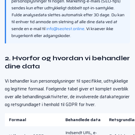
personoplysninger til nogen. Marketing-e-mails (SEO-tips)
sendes kun efter udtrykkeligt dobbelt opt-in-samtykke.
Fulde analysedata slettes automatisk efter 30 dage. Du kan
til enhver tid anmode om sletning af alle dine data ved at
sende en e-mail til
info@seotest.online
. Vi kraever ikke
brugerkonti eller adgangskoder.
2. Hvorfor og hvordan vi behandler
dine data
Vi behandler kun personoplysninger til specifikke, udtrykkelige
og legitime formaal. Foelgende tabel giver et komplet overblik
over alle behandlingsaktiviteter, de involverede datakategorier
og retsgrundlaget i henhold til GDPR for hver.
Formaal
Behandlede data
Retsgrundlag
Indsendt URL, e-