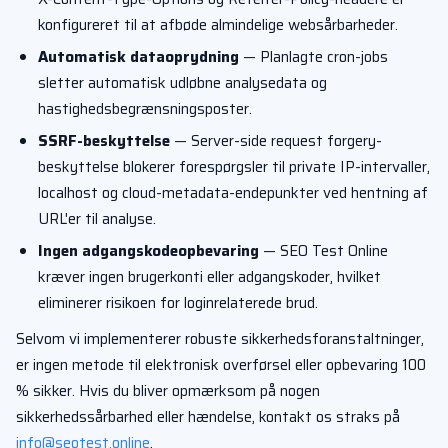
konfigureret til at afbøde almindelige websårbarheder.
Automatisk dataoprydning
— Planlagte cron-jobs
sletter automatisk udløbne analysedata og
hastighedsbegrænsningsposter.
SSRF-beskyttelse
— Server-side request forgery-
beskyttelse blokerer forespørgsler til private IP-intervaller,
localhost og cloud-metadata-endepunkter ved hentning af
URL'er til analyse.
Ingen adgangskodeopbevaring
— SEO Test Online
kræver ingen brugerkonti eller adgangskoder, hvilket
eliminerer risikoen for loginrelaterede brud.
Selvom vi implementerer robuste sikkerhedsforanstaltninger,
er ingen metode til elektronisk overførsel eller opbevaring 100
% sikker. Hvis du bliver opmærksom på nogen
sikkerhedssårbarhed eller hændelse, kontakt os straks på
info@seotest.online
.