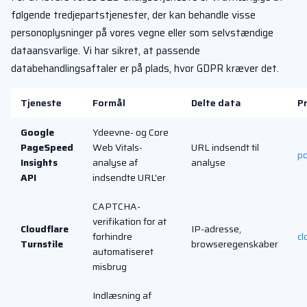
følgende tredjepartstjenester, der kan behandle visse
personoplysninger på vores vegne eller som selvstændige
dataansvarlige. Vi har sikret, at passende
databehandlingsaftaler er på plads, hvor GDPR kræver det.
Tjeneste
Formål
Delte data
Pr
Google
Ydeevne- og Core
PageSpeed
Web Vitals-
URL indsendt til
po
Insights
analyse af
analyse
API
indsendte URL'er
CAPTCHA-
verifikation for at
Cloudflare
IP-adresse,
forhindre
cl
Turnstile
browseregenskaber
automatiseret
misbrug
Indlæsning af