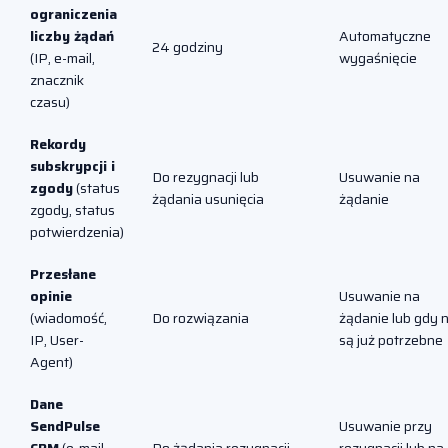
ograniczenia
liczby żądań
Automatyczne
24 godziny
(IP, e-mail,
wygaśnięcie
znacznik
czasu)
Rekordy
subskrypcji i
Do rezygnacji lub
Usuwanie na
zgody
(status
żądania usunięcia
żądanie
zgody, status
potwierdzenia)
Przesłane
opinie
Usuwanie na
(wiadomość,
Do rozwiązania
żądanie lub gdy n
IP, User-
są już potrzebne
Agent)
Dane
SendPulse
Usuwanie przy