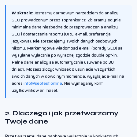
W skrocie:
Jestesmy darmowym narzedziem do analizy
SEO prowadzonym przez Topranker.cz. Zbieramy jedynie
minimalne dane niezbedne do przeprowadzenia analizy
SEO i dostarczenia raportu (URL, e-mail, preferencja
jezykowa).
Nie
sprzedajemy Twoich danych osobowych
nikomu. Marketingowe wiadomosci e-mail (porady SEO) sa
wysylane wylacznie po wyraznej zgodzie double opt-in.
Pelne dane analizy sa automatycznie usuwane po 30
dniach. Mozesz zlozyc wniosek o usuniecie wszystkich
swoich danych w dowolnym momencie, wysylajac e-mail na
adres
info@seotest.online
. Nie wymagamy kont
uzytkownikow ani hasel.
2. Dlaczego i jak przetwarzamy
Twoje dane
Przetwarzamy dane osobowe wylacznie w konkretnych,