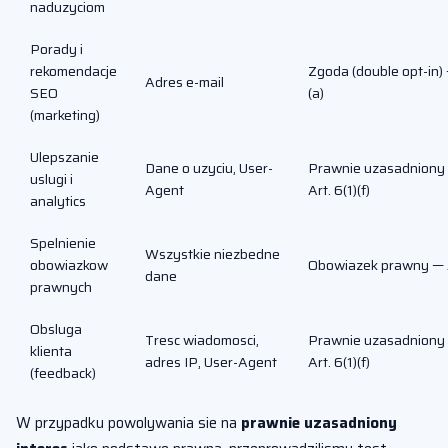
naduzyciom
Porady i
rekomendacje
Zgoda (double opt-in) 
Adres e-mail
SEO
(a)
(marketing)
Ulepszanie
Dane o uzyciu, User-
Prawnie uzasadniony 
uslugi i
Agent
Art. 6(1)(f)
analytics
Spelnienie
Wszystkie niezbedne
obowiazkow
Obowiazek prawny — Ar
dane
prawnych
Obsluga
Tresc wiadomosci,
Prawnie uzasadniony 
klienta
adres IP, User-Agent
Art. 6(1)(f)
(feedback)
W przypadku powolywania sie na
prawnie uzasadniony