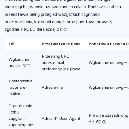
wyraznych i prawnie uzasadnionych celach. Ponizszza tabela
przedstawia pelny przeglad wszystkich czynnosci
przetwarzania, kategorii danych oraz podstawy prawnej
zgodnie z RODO dla kazdej z nich.
Cel
Przetwarzane Dane
Podstawa Prawna (R
Przeslany URL,
Wykonanie
adres e-mail,
Wykonanie umowy — Ar
analizy SEO
preferencja jezykowa
Dostarczenie
raportu e-
Adres e-mail
Wykonanie umowy — Ar
mailem
Ograniczanie
liczby
Prawnie uzasadniony 
zapytan i
Adres IP, User-Agent
Art. 6(1)(f)
zapobieganie