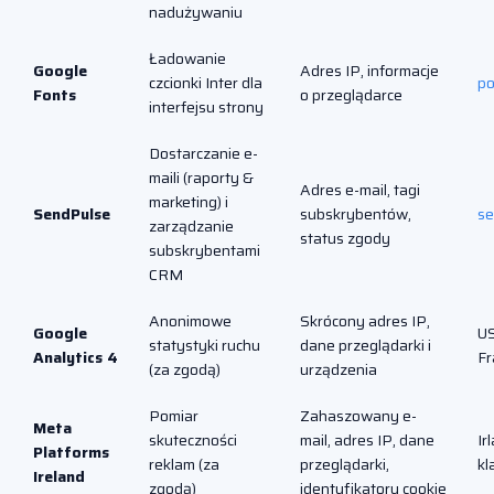
nadużywaniu
Ładowanie
Google
Adres IP, informacje
czcionki Inter dla
po
Fonts
o przeglądarce
interfejsu strony
Dostarczanie e-
maili (raporty &
Adres e-mail, tagi
marketing) i
SendPulse
subskrybentów,
se
zarządzanie
status zgody
subskrybentami
CRM
Anonimowe
Skrócony adres IP,
Google
US
statystyki ruchu
dane przeglądarki i
Analytics 4
Fr
(za zgodą)
urządzenia
Pomiar
Zahaszowany e-
Meta
skuteczności
mail, adres IP, dane
Ir
Platforms
reklam (za
przeglądarki,
kl
Ireland
zgodą)
identyfikatory cookie