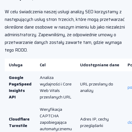
W celu świadczenia naszej usługi analizy SEO korzystamy z
następujących usług stron trzecich, które mogą przetwarzać
określone dane osobowe w naszym imieniu lub jako niezależni
administratorzy. Zapewniliśmy, że odpowiednie umowy o
przetwarzanie danych zostały zawarte tam, gdzie wymaga
tego RODO.
Usługa
Cel
Udostępniane dane
Po
Google
Analiza
PageSpeed
wydajności i Core
URL przesłany do
po
Insights
Web Vitals
analizy
API
przesłanych URL
Weryfikacja
CAPTCHA
Cloudflare
Adres IP, cechy
zapobiegająca
cl
Turnstile
przeglądarki
automatycznemu