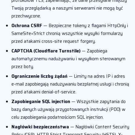
protokołów TLS, zapewniając, że dane przesyłane między
Twoją przeglądarką a naszymi serwerami nie mogą być
przechwycone.
Ochrona CSRF
— Bezpieczne tokeny z flagami HttpOnly i
SameSite=Strict chronią wszystkie wysyłki formularzy
przed atakami cross-site request forgery.
CAPTCHA (Cloudflare Turnstile)
— Zapobiega
automatycznemu nadużywaniu i wysyłkom sterowanym
przez boty.
Ograniczenie liczby żądań
— Limity na adres IP i adres
e-mail zapobiegają nadużywaniu bezpłatnej usługi i chronią
przed atakami denial-of-service.
Zapobieganie SQL injection
— Wszystkie zapytania do
bazy danych używają przygotowanych instrukcji (PDO) w
celu zapobiegania podatnościom SQL injection.
Nagłówki bezpieczeństwa
— Nagłówki Content Security
Policy (CSP), HTTP Strict Transport Security (HSTS), X-