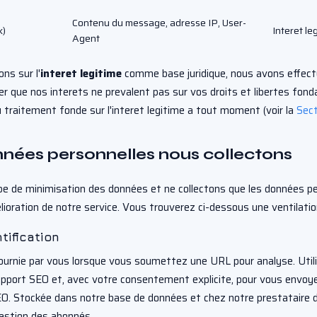
Contenu du message, adresse IP, User-
k)
Interet leg
Agent
ns sur l'
interet legitime
comme base juridique, nous avons effect
er que nos interets ne prevalent pas sur vos droits et libertes fo
 traitement fonde sur l'interet legitime a tout moment (voir la
Sect
nnées personnelles nous collectons
pe de minimisation des données et ne collectons que les données p
élioration de notre service. Vous trouverez ci-dessous une ventilatio
tification
urnie par vous lorsque vous soumettez une URL pour analyse. Util
pport SEO et, avec votre consentement explicite, pour vous envoye
. Stockée dans notre base de données et chez notre prestataire d
gestion des abonnés.