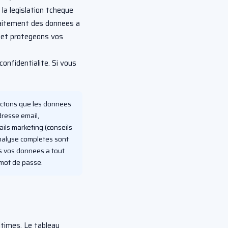
la legislation tcheque
traitement des donnees a
s et protegeons vos
confidentialite. Si vous
ectons que les donnees
dresse email,
ls marketing (conseils
nalyse completes sont
s vos donnees a tout
 mot de passe.
itimes. Le tableau