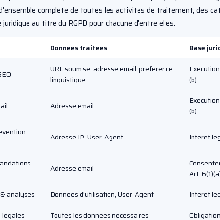
 d'ensemble complete de toutes les activites de traitement, des ca
 juridique au titre du RGPD pour chacune d'entre elles.
Donnees traitees
Base juri
URL soumise, adresse email, preference
Execution 
 SEO
linguistique
(b)
Execution 
ail
Adresse email
(b)
revention
Adresse IP, User-Agent
Interet leg
andations
Consentem
Adresse email
Art. 6(1)(a
e & analyses
Donnees d'utilisation, User-Agent
Interet leg
 legales
Toutes les donnees necessaires
Obligation