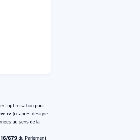
er l'optimisation pour
er.cz
(ci-apres designe
onnees au sens de la
016/679
du Parlement