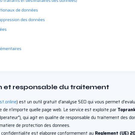
us-traitants et destinataires des données)
ationaux de données
suppression des données
nées
lémentaires
on et responsable du traitement
st.online
) est un outil gratuit d'analyse SEO qui vous permet d'evalu
 de n'importe quelle page web. Le service est exploite par
Toprank
'"Operateur"), qui agit en qualite de responsable du traitement des d
n matiere de protection des donnees.
e confidentialite est elaboree conformement au
Reglement (UE) 2