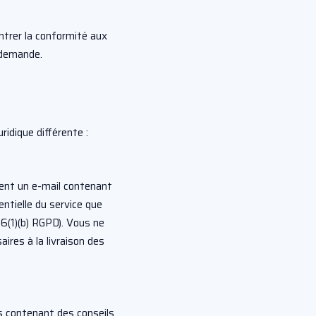
trer la conformité aux
 demande.
idique différente :
nt un e-mail contenant
entielle du service que
 6(1)(b) RGPD). Vous ne
aires à la livraison des
s contenant des conseils