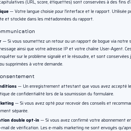
pitulatives (URL, score, étiquettes) sont conservées à des fins d'
ique
— Votre langue choisie pour l'interface et le rapport. Utilisée p
cte et stockée dans les métadonnées du rapport.
ommunication
r
— Si vous soumettez un retour ou un rapport de bogue via notre s
message ainsi que votre adresse IP et votre chaîne User-Agent. Ce
quêter sur le problème signalé et le résoudre, et sont conservées j
 ou supprimées à votre demande.
 consentement
nditions
— Un enregistrement attestant que vous avez accepté le
litique de confidentialité lors de la soumission du formulaire.
keting
— Si vous avez opté pour recevoir des conseils et recomma
ement séparée.
tion double opt-in
— Si vous avez confirmé votre abonnement en c
e-mail de vérification. Les e-mails marketing ne sont envoyés qu'ap