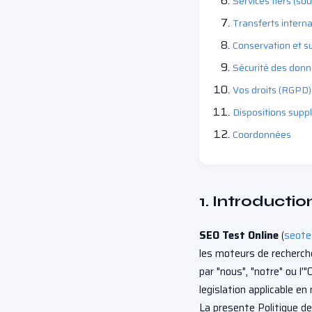
Services tiers (so
Transferts intern
Conservation et 
Sécurité des don
Vos droits (RGPD)
Dispositions supp
Coordonnées
1. Introducti
SEO Test Online
(
seote
les moteurs de recherche
par "nous", "notre" ou l
legislation applicable e
La presente Politique d