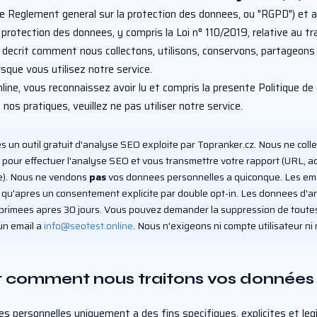
le Reglement general sur la protection des donnees, ou "RGPD") et a 
 protection des donnees, y compris la Loi n° 110/2019, relative au 
e decrit comment nous collectons, utilisons, conservons, partageon
sque vous utilisez notre service.
line, vous reconnaissez avoir lu et compris la presente Politique de 
nos pratiques, veuillez ne pas utiliser notre service.
un outil gratuit d'analyse SEO exploite par Topranker.cz. Nous ne coll
pour effectuer l'analyse SEO et vous transmettre votre rapport (URL, a
ue). Nous ne vendons
pas
vos donnees personnelles a quiconque. Les emai
qu'apres un consentement explicite par double opt-in. Les donnees d'a
rimees apres 30 jours. Vous pouvez demander la suppression de toute
n email a
info@seotest.online
. Nous n'exigeons ni compte utilisateur ni
et comment nous traitons vos données
s personnelles uniquement a des fins specifiques, explicites et leg