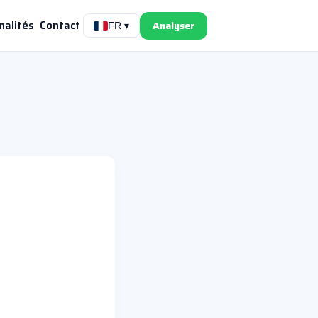
nalités
Contact
Analyser
FR ▾