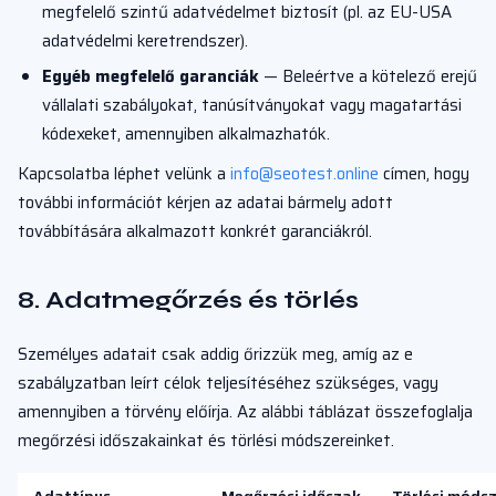
megfelelő szintű adatvédelmet biztosít (pl. az EU-USA
adatvédelmi keretrendszer).
Egyéb megfelelő garanciák
— Beleértve a kötelező erejű
vállalati szabályokat, tanúsítványokat vagy magatartási
kódexeket, amennyiben alkalmazhatók.
Kapcsolatba léphet velünk a
info@seotest.online
címen, hogy
további információt kérjen az adatai bármely adott
továbbítására alkalmazott konkrét garanciákról.
8. Adatmegőrzés és törlés
Személyes adatait csak addig őrizzük meg, amíg az e
szabályzatban leírt célok teljesítéséhez szükséges, vagy
amennyiben a törvény előírja. Az alábbi táblázat összefoglalja
megőrzési időszakainkat és törlési módszereinket.