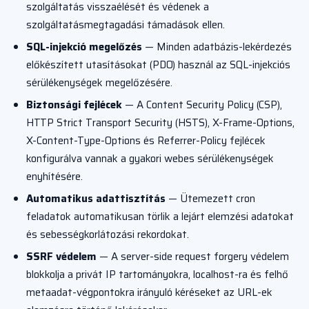
szolgáltatás visszaélését és védenek a
szolgáltatásmegtagadási támadások ellen.
SQL-injekció megelőzés
— Minden adatbázis-lekérdezés
előkészített utasításokat (PDO) használ az SQL-injekciós
sérülékenységek megelőzésére.
Biztonsági fejlécek
— A Content Security Policy (CSP),
HTTP Strict Transport Security (HSTS), X-Frame-Options,
X-Content-Type-Options és Referrer-Policy fejlécek
konfigurálva vannak a gyakori webes sérülékenységek
enyhítésére.
Automatikus adattisztítás
— Ütemezett cron
feladatok automatikusan törlik a lejárt elemzési adatokat
és sebességkorlátozási rekordokat.
SSRF védelem
— A server-side request forgery védelem
blokkolja a privát IP tartományokra, localhost-ra és felhő
metaadat-végpontokra irányuló kéréseket az URL-ek