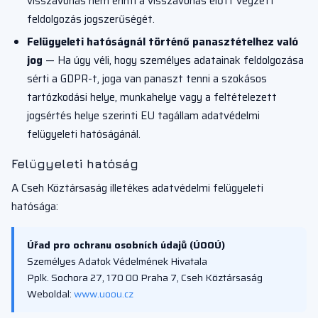
visszavonás nem érinti a visszavonás előtt végzett
feldolgozás jogszerűségét.
Felügyeleti hatóságnál történő panasztételhez való
jog
— Ha úgy véli, hogy személyes adatainak feldolgozása
sérti a GDPR-t, joga van panaszt tenni a szokásos
tartózkodási helye, munkahelye vagy a feltételezett
jogsértés helye szerinti EU tagállam adatvédelmi
felügyeleti hatóságánál.
Felügyeleti hatóság
A Cseh Köztársaság illetékes adatvédelmi felügyeleti
hatósága:
Úřad pro ochranu osobních údajů (ÚOOÚ)
Személyes Adatok Védelmének Hivatala
Pplk. Sochora 27, 170 00 Praha 7, Cseh Köztársaság
Weboldal:
www.uoou.cz