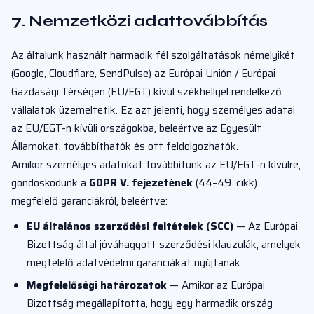
7. Nemzetközi adattovábbítás
Az általunk használt harmadik fél szolgáltatások némelyikét
(Google, Cloudflare, SendPulse) az Európai Unión / Európai
Gazdasági Térségen (EU/EGT) kívül székhellyel rendelkező
vállalatok üzemeltetik. Ez azt jelenti, hogy személyes adatai
az EU/EGT-n kívüli országokba, beleértve az Egyesült
Államokat, továbbíthatók és ott feldolgozhatók.
Amikor személyes adatokat továbbítunk az EU/EGT-n kívülre,
gondoskodunk a
GDPR V. fejezetének
(44–49. cikk)
megfelelő garanciákról, beleértve:
EU általános szerződési feltételek (SCC)
— Az Európai
Bizottság által jóváhagyott szerződési klauzulák, amelyek
megfelelő adatvédelmi garanciákat nyújtanak.
Megfelelőségi határozatok
— Amikor az Európai
Bizottság megállapította, hogy egy harmadik ország