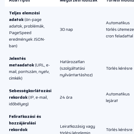
Adattípus
Megőrzési időszak
Törlési móds
Teljes elemzési
adatok
(ön-page
Automatikus
adatok, problémák,
30 nap
törlés ütemeze
PageSpeed
cron feladattal
eredmények JSON-
ban)
Jelentés
Határozatlan
metaadatok
(URL, e-
(szolgáltatási
Törlés kérésre
mail, pontszám, nyelv,
nyilvántartáshoz)
címkék)
Sebességkorlátozási
Automatikus
rekordok
(IP, e-mail,
24 óra
lejárat
időbélyeg)
Feliratkozási és
hozzájárulási
Leiratkozásig vagy
rekordok
Törlés kérésre
törlési kérelemig