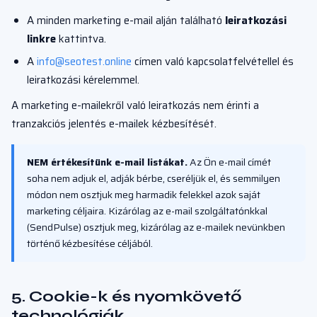
A minden marketing e-mail alján található
leiratkozási
linkre
kattintva.
A
info@seotest.online
címen való kapcsolatfelvétellel és
leiratkozási kérelemmel.
A marketing e-mailekről való leiratkozás nem érinti a
tranzakciós jelentés e-mailek kézbesítését.
NEM értékesítünk e-mail listákat.
Az Ön e-mail címét
soha nem adjuk el, adják bérbe, cseréljük el, és semmilyen
módon nem osztjuk meg harmadik felekkel azok saját
marketing céljaira. Kizárólag az e-mail szolgáltatónkkal
(SendPulse) osztjuk meg, kizárólag az e-mailek nevünkben
történő kézbesítése céljából.
5. Cookie-k és nyomkövető
technológiák