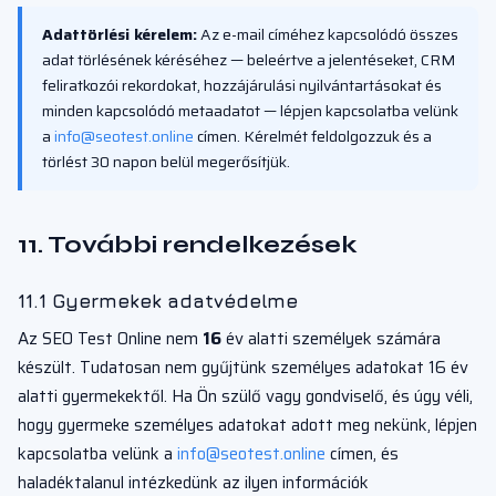
Adattörlési kérelem:
Az e-mail címéhez kapcsolódó összes
adat törlésének kéréséhez — beleértve a jelentéseket, CRM
feliratkozói rekordokat, hozzájárulási nyilvántartásokat és
minden kapcsolódó metaadatot — lépjen kapcsolatba velünk
a
info@seotest.online
címen. Kérelmét feldolgozzuk és a
törlést 30 napon belül megerősítjük.
11. További rendelkezések
11.1 Gyermekek adatvédelme
Az SEO Test Online nem
16
év alatti személyek számára
készült. Tudatosan nem gyűjtünk személyes adatokat 16 év
alatti gyermekektől. Ha Ön szülő vagy gondviselő, és úgy véli,
hogy gyermeke személyes adatokat adott meg nekünk, lépjen
kapcsolatba velünk a
info@seotest.online
címen, és
haladéktalanul intézkedünk az ilyen információk