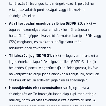
korlátozását bizonyos körülmények között, például ha
vitatja az adatok pontosságát vagy tiltakozik a
feldolgozás ellen.
Adathordozhatósághoz való jog (GDPR 20. cikk)
—
Joga van személyes adatait strukturt, általánosan
használt és géppel olvasható formátumban (pl. JSON vagy
CSV) megkapni, és azokat akadálytalanul más
adatkezelőnek továbbítani.
Tiltakozási jog (GDPR 21. cikk)
— Joga van tiltakozni a
jogos érdeken alapuló feldolgozás ellen (GDPR 6. cikk (1)
bekezdés f) pont). Megszüntetjük a feldolgozást, kivéve
ha kényszerítő erejű jogos alapokat bizonyítunk, amelyek
felülmúlják az Ön érdekeit, jogait és szabadságait.
Hozzájárulás visszavonásához való jog
— Ha a
feldolgozás az Ön hozzájárulásán alapul (pl. marketing e-
mailek), bármikor visszavonhatja ezt a hozzájárulást. A