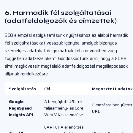
6. Harmadik fél szolgáltatásai
(adatfeldolgozók és címzettek)
SEO elemzési szolgáltatásunk nyújtásához az alábbi harmadik
fél szolgáltatásokat vesszük igénybe, amelyek bizonyos
személyes adatokat dolgozhatnak fel a nevünkben vagy
független adatkezelőként. Gondoskodtunk arról, hogy a GDPR
által megkövetelt megfelelő adatfeldolgozási megállapodások
álljanak rendelkezésre.
Szolgáltatás
Cél
Megosztott adatok
Google
A benyújtott URL-ek
Elemzésre benyújtott
PageSpeed
teljesítmény- és Core
URL
Insights API
Web Vitals elemzése
CAPTCHA ellenőrzés