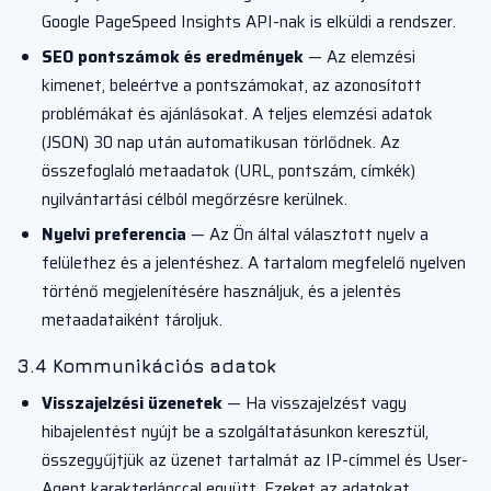
Google PageSpeed Insights API-nak is elküldi a rendszer.
SEO pontszámok és eredmények
— Az elemzési
kimenet, beleértve a pontszámokat, az azonosított
problémákat és ajánlásokat. A teljes elemzési adatok
(JSON) 30 nap után automatikusan törlődnek. Az
összefoglaló metaadatok (URL, pontszám, címkék)
nyilvántartási célból megőrzésre kerülnek.
Nyelvi preferencia
— Az Ön által választott nyelv a
felülethez és a jelentéshez. A tartalom megfelelő nyelven
történő megjelenítésére használjuk, és a jelentés
metaadataiként tároljuk.
3.4 Kommunikációs adatok
Visszajelzési üzenetek
— Ha visszajelzést vagy
hibajelentést nyújt be a szolgáltatásunkon keresztül,
összegyűjtjük az üzenet tartalmát az IP-címmel és User-
Agent karakterlánccal együtt. Ezeket az adatokat