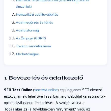
Harmadik fél szolgáltatásai (adatfeldolgozók és
címzettek)
Nemzetközi adattovábbítás
Adatmegőrzés és törlés
Adatbiztonság
Az Ön jogai (GDPR)
További rendelkezések
Elérhetőségek
1. Bevezetés és adatkezelő
SEO Test Online
(
seotest.online
) egy ingyenes SEO elemző
eszköz, amely lehetővé teszi bármely weboldal keresőmotor-
optimalizálásának értékelését. A szolgáltatást a
Topranker.cz
(a továbbiakban "mi", "miénk" vagy az