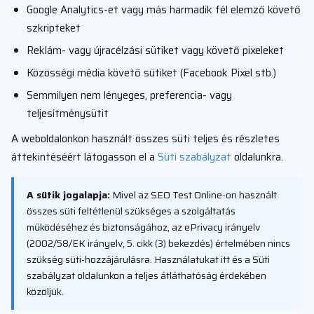
Google Analytics-et vagy más harmadik fél elemző követő
szkripteket
Reklám- vagy újracélzási sütiket vagy követő pixeleket
Közösségi média követő sütiket (Facebook Pixel stb.)
Semmilyen nem lényeges, preferencia- vagy
teljesítménysütit
A weboldalonkon használt összes süti teljes és részletes
áttekintéséért látogasson el a
Süti szabályzat
oldalunkra.
A sütik jogalapja:
Mivel az SEO Test Online-on használt
összes süti feltétlenül szükséges a szolgáltatás
működéséhez és biztonságához, az ePrivacy irányelv
(2002/58/EK irányelv, 5. cikk (3) bekezdés) értelmében nincs
szükség süti-hozzájárulásra. Használatukat itt és a Süti
szabályzat oldalunkon a teljes átláthatóság érdekében
közöljük.