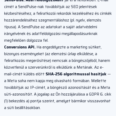
SendPulse:
Adatfeldolgozóként
jár el a nevünkben. E-mail
címét a SendPulse-nak továbbítjuk az SEO jelentések
kézbesítéséhez, a feliratkozói rekordok kezeléséhez és címkék
hozzárendeléséhez szegmentáláshoz (pl. nyelv, elemzés
típusa). A SendPulse az adatokat a saját adatvédelmi
irányelvének és adatfeldolgozási megállapodásunknak
megfelelően dolgozza fel.
Conversions API.
Ha engedélyezte a marketing sütiket,
bizonyos eseményeket (az elemzési űrlap elküldése, a
feliratkozás megerősítése) nemcsak a böngészőjéből, hanem
közvetlenül a szerverünkről is elküldünk a Metának. Az e-
mail-címét küldés előtt
SHA-256 algoritmussal hasítjuk
—
a Meta soha nem kapja meg olvasható formában. Mellette
továbbítjuk az IP-címét, a böngésző azonosítását és a Meta
süti-azonosítóit. A jogalap az Ön hozzájárulása a GDPR 6. cikk
(1) bekezdés a) pontja szerint, amelyet bármikor visszavonhat
a süti beállításokban.