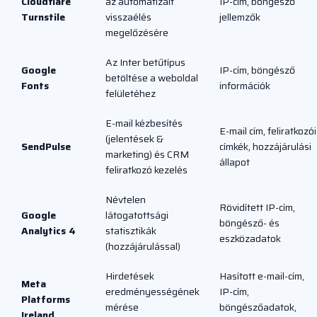
Cloudflare
az automatizált
IP-cím, böngésző
Turnstile
visszaélés
jellemzők
megelőzésére
Az Inter betűtípus
Google
IP-cím, böngésző
betöltése a weboldal
Fonts
információk
felületéhez
E-mail kézbesítés
E-mail cím, feliratkozói
(jelentések &
SendPulse
címkék, hozzájárulási
marketing) és CRM
állapot
feliratkozó kezelés
Névtelen
Rövidített IP-cím,
Google
látogatottsági
böngésző- és
Analytics 4
statisztikák
eszközadatok
(hozzájárulással)
Hirdetések
Hasított e-mail-cím,
Meta
eredményességének
IP-cím,
Platforms
mérése
böngészőadatok,
Ireland