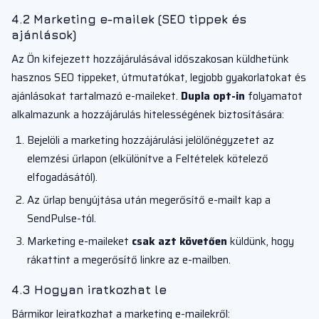
4.2 Marketing e-mailek (SEO tippek és
ajánlások)
Az Ön kifejezett hozzájárulásával időszakosan küldhetünk
hasznos SEO tippeket, útmutatókat, legjobb gyakorlatokat és
ajánlásokat tartalmazó e-maileket.
Dupla opt-in
folyamatot
alkalmazunk a hozzájárulás hitelességének biztosítására:
Bejelöli a marketing hozzájárulási jelölőnégyzetet az
elemzési űrlapon (elkülönítve a Feltételek kötelező
elfogadásától).
Az űrlap benyújtása után megerősítő e-mailt kap a
SendPulse-tól.
Marketing e-maileket
csak azt követően
küldünk, hogy
rákattint a megerősítő linkre az e-mailben.
4.3 Hogyan iratkozhat le
Bármikor leiratkozhat a marketing e-mailekről: