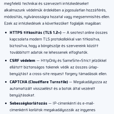
megfelelő technikai és szervezeti intézkedéseket
alkalmazunk védelmük érdekében a jogosulatlan hozzáférés,
módosítás, nyilvánosságra hozatal vagy megsemmisítés ellen.
Ezek az intézkedések a következőket foglalják magában:
HTTPS titkosítás (TLS 1.2+)
— A seotest.online összes
kapcsolata modern TLS protokollokkal van titkosítva,
biztosítva, hogy a böngészője és szervereink között
továbbított adatok ne lehessenek elfoghatók.
CSRF védelem
— HttpOnly és SameSite=Strict jelzőkkel
ellátott biztonságos tokenek védik az összes űrlap-
benyújtást a cross-site request forgery támadások ellen.
CAPTCHA (Cloudflare Turnstile)
— Megakadályozza az
automatizált visszaélést és a botok által vezérelt
benyújtásokat.
Sebességkorlátozás
— IP-címenkénti és e-mail-
címenkénti korlátok megakadályozzák az ingyenes