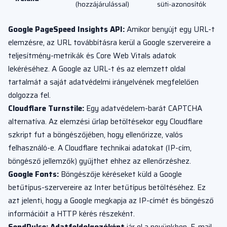
(hozzájárulással)
süti-azonosítók
Google PageSpeed Insights API:
Amikor benyújt egy URL-t
elemzésre, az URL továbbításra kerül a Google szervereire a
teljesítmény-metrikák és Core Web Vitals adatok
lekéréséhez. A Google az URL-t és az elemzett oldal
tartalmát a saját adatvédelmi irányelvének megfelelően
dolgozza fel.
Cloudflare Turnstile:
Egy adatvédelem-barát CAPTCHA
alternatíva. Az elemzési űrlap betöltésekor egy Cloudflare
szkript fut a böngészőjében, hogy ellenőrizze, valós
felhasználó-e. A Cloudflare technikai adatokat (IP-cím,
böngésző jellemzők) gyűjthet ehhez az ellenőrzéshez.
Google Fonts:
Böngészője kéréseket küld a Google
betűtípus-szervereire az Inter betűtípus betöltéséhez. Ez
azt jelenti, hogy a Google megkapja az IP-címét és böngésző
információit a HTTP kérés részeként.