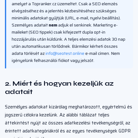
amelyet a Topranker.cz üzemeltet. Csak a SEO elemzés
elvégzéséhez és a jelentés kézbesítéséhez szükséges
minimális adatokat gyűjtjük (URL, e-mail, nyelvi beállítás).
Személyes adatait
nem
adjuk el senkinek. Marketing e-
maileket (SEO tippek) csak kifejezett dupla opt-in
hozzájárulás után küldünk. A teljes elemzési adatok 30 nap
után automatikusan törlődnek. Bármikor kérheti összes
adata törlését az
info@seotest.online
e-mail címen. Nem
igényelünk felhasználói fiókot vagy jelszót.
2. Miért és hogyan kezeljük az
adatait
Személyes adatokat kizárólag meghatározott, egyértelmű és
jogszerű célokra kezelünk. Az alábbi táblázat teljes
áttekintést nyújt az összes adatkezelési tevékenységről, az
érintett adatkategóriákról és az egyes tevékenységek GDPR