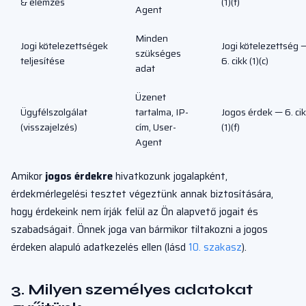
& elemzés
(1)(f)
Agent
Minden
Jogi kötelezettségek
Jogi kötelezettség 
szükséges
teljesítése
6. cikk (1)(c)
adat
Üzenet
Ügyfélszolgálat
tartalma, IP-
Jogos érdek — 6. ci
(visszajelzés)
cím, User-
(1)(f)
Agent
Amikor
jogos érdekre
hivatkozunk jogalapként,
érdekmérlegelési tesztet végeztünk annak biztosítására,
hogy érdekeink nem írják felül az Ön alapvető jogait és
szabadságait. Önnek joga van bármikor tiltakozni a jogos
érdeken alapuló adatkezelés ellen (lásd
10. szakasz
).
3. Milyen személyes adatokat