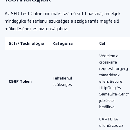
Az SEO Test Online minimális számú sütit használ, amelyek
mindegyike feltétlenül szükséges a szolgáltatás megfelelő
működéséhez és biztonságához.
Süti / Technológia
Kategória
Cél
Védelem a
cross-site
request forgery
támadások
Feltétlenül
CSRF Token
ellen. Secure,
szükséges
HttpOnly és
SameSite=Strict
jelzőkkel
beállítva.
CAPTCHA
ellenőrzés az