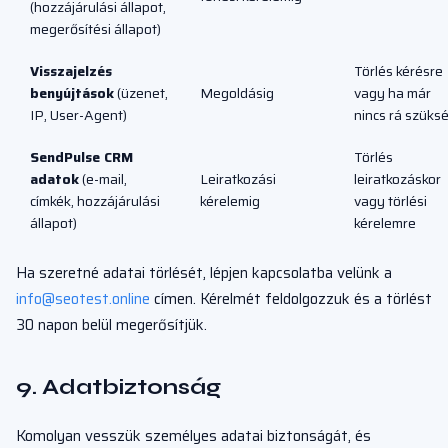
(hozzájárulási állapot,
megerősítési állapot)
Visszajelzés
Törlés kérésre
benyújtások
(üzenet,
Megoldásig
vagy ha már
IP, User-Agent)
nincs rá szüks
SendPulse CRM
Törlés
adatok
(e-mail,
Leiratkozási
leiratkozáskor
címkék, hozzájárulási
kérelemig
vagy törlési
állapot)
kérelemre
Ha szeretné adatai törlését, lépjen kapcsolatba velünk a
info@seotest.online
címen. Kérelmét feldolgozzuk és a törlést
30 napon belül megerősítjük.
9. Adatbiztonság
Komolyan vesszük személyes adatai biztonságát, és