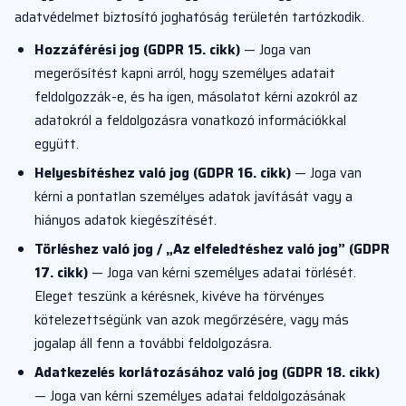
adatvédelmet biztosító joghatóság területén tartózkodik.
Hozzáférési jog (GDPR 15. cikk)
— Joga van
megerősítést kapni arról, hogy személyes adatait
feldolgozzák-e, és ha igen, másolatot kérni azokról az
adatokról a feldolgozásra vonatkozó információkkal
együtt.
Helyesbítéshez való jog (GDPR 16. cikk)
— Joga van
kérni a pontatlan személyes adatok javítását vagy a
hiányos adatok kiegészítését.
Törléshez való jog / „Az elfeledtéshez való jog” (GDPR
17. cikk)
— Joga van kérni személyes adatai törlését.
Eleget teszünk a kérésnek, kivéve ha törvényes
kötelezettségünk van azok megőrzésére, vagy más
jogalap áll fenn a további feldolgozásra.
Adatkezelés korlátozásához való jog (GDPR 18. cikk)
— Joga van kérni személyes adatai feldolgozásának