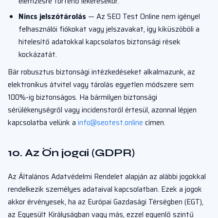
elemzésre történő lekérésekor.
Nincs jelszótárolás
— Az SEO Test Online nem igényel
felhasználói fiókokat vagy jelszavakat, így kiküszöböli a
hitelesítő adatokkal kapcsolatos biztonsági rések
kockázatát.
Bár robusztus biztonsági intézkedéseket alkalmazunk, az
elektronikus átvitel vagy tárolás egyetlen módszere sem
100%-ig biztonságos. Ha bármilyen biztonsági
sérülékenységről vagy incidenstoről értesül, azonnal lépjen
kapcsolatba velünk a
info@seotest.online
címen.
10. Az Ön jogai (GDPR)
Az Általános Adatvédelmi Rendelet alapján az alábbi jogokkal
rendelkezik személyes adataival kapcsolatban. Ezek a jogok
akkor érvényesek, ha az Európai Gazdasági Térségben (EGT),
az Egyesült Királyságban vagy más, ezzel egyenlő szintű