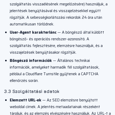
szolgáltatás visszaélésének megelőzésére) használjuk, a
jelentések benyújtásával és visszajelzésekkel együtt
rögzítjük. A sebességkorlátozási rekordok 24 óra után
automatikusan törlődnek.
User-Agent karakterlánc
— A böngésző által küldött
böngésző- és operációs rendszer-azonosító. A
szolgáltatás fejlesztésére, elemzésre használjuk, és a
visszajelzések benyújtásakor rögzítjük.
Böngésző információk
— Általános technikai
információk, amelyeket harmadik fél szolgáltatások,
például a Cloudflare Turnstile gyűjtenek a CAPTCHA
ellenőrzés során.
3.3 Szolgáltatási adatok
Elemzett URL-ek
— Az SEO elemzésre benyújtott
weboldal címek. A jelentés metaadatainak részeként
tároljuk, és az elemzés elvégzésére használjuk. Az URL-t a