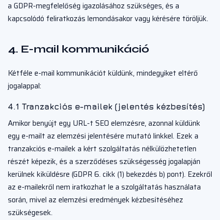
a GDPR-megfelelőség igazolásához szükséges, és a
kapcsolódó feliratkozás lemondásakor vagy kérésére töröljük.
4. E-mail kommunikáció
Kétféle e-mail kommunikációt küldünk, mindegyiket eltérő
jogalappal:
4.1 Tranzakciós e-mailek (jelentés kézbesítés)
Amikor benyújt egy URL-t SEO elemzésre, azonnal küldünk
egy e-mailt az elemzési jelentésére mutató linkkel. Ezek a
tranzakciós e-mailek a kért szolgáltatás nélkülözhetetlen
részét képezik, és a szerződéses szükségesség jogalapján
kerülnek kiküldésre (GDPR 6. cikk (1) bekezdés b) pont). Ezekről
az e-mailekről nem iratkozhat le a szolgáltatás használata
során, mivel az elemzési eredmények kézbesítéséhez
szükségesek.