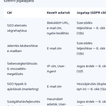
szerinti jogalapjáról.
Cél
Kezelt adatok
Jogalap (GDPR cik
Beküldött URL,
Szerződés
SEO elemzés
e-mail cím,
teljesítése — 6. cikk
végrehajtása
nyelvi beállítás
(1)(b)
Szerződés
Jelentés kézbesítése
E-mail cím
teljesítése — 6. cikk
e-mailben
(1)(b)
Sebességkorlátozás
IP-cím, User-
Jogos érdek — 6. ci
& visszaélés-
Agent
(1)(f)
megelőzés
SEO tippek &
Hozzájárulás (dupla
E-mail cím
ajánlások (marketing)
opt-in) — 6. cikk (1)(
Használati
Szolgáltatásfejlesztés
Jogos érdek — 6. ci
adatok, User-