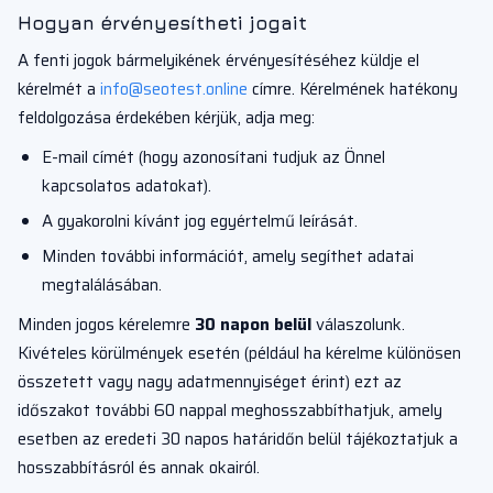
Hogyan érvényesítheti jogait
A fenti jogok bármelyikének érvényesítéséhez küldje el
kérelmét a
info@seotest.online
címre. Kérelmének hatékony
feldolgozása érdekében kérjük, adja meg:
E-mail címét (hogy azonosítani tudjuk az Önnel
kapcsolatos adatokat).
A gyakorolni kívánt jog egyértelmű leírását.
Minden további információt, amely segíthet adatai
megtalálásában.
Minden jogos kérelemre
30 napon belül
válaszolunk.
Kivételes körülmények esetén (például ha kérelme különösen
összetett vagy nagy adatmennyiséget érint) ezt az
időszakot további 60 nappal meghosszabbíthatjuk, amely
esetben az eredeti 30 napos határidőn belül tájékoztatjuk a
hosszabbításról és annak okairól.