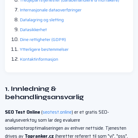
Tredjepartstjenester (databehandlere & mottakere)
Internasjonale dataoverføringer
Datalagring og sletting
Datasikkerhet
Dine rettigheter (GDPR)
Ytterligere bestemmelser
Kontaktinformasjon
1. Innledning &
behandlingsansvarlig
SEO Test Online
(
seotest.online
) er et gratis SEO-
analyseverktoy som lar deg evaluere
soekemotoroptimaliseringen av enhver nettside. Tjenesten
drives av
Topranker.cz
(heretter referert til som "vi", "oss",