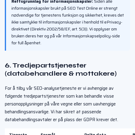
Rettsgrunnlag for informasjonskapsler:
Siden alle
informasjonskapsler brukt på SEO Test Online er strengt
nødvendige for tjenestens funksjon og sikkerhet, kreves det
ikke samtykke til informasjonskapsler i henhold til ePrivacy-
direktivet (Direktiv 2002/58/EF, art. 5(3)). Vi opplyser om
bruken deres her og på vår Informasjonskapselpolicy-side
for full åpenhet.
6. Tredjepartstjenester
(databehandlere & mottakere)
For å tilby vår SEO-analysetjeneste er vi avhengige av
følgende tredjepartstjenester som kan behandle visse
personopplysninger på våre vegne eller som uavhengige
behandlingsansvarlige. Vi har sikret at passende
databehandlingsavtaler er på plass der GDPR krever det.
Tjeneste
Formål
Delte data
P