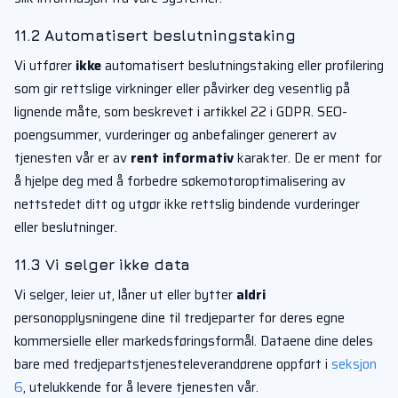
11.2 Automatisert beslutningstaking
Vi utfører
ikke
automatisert beslutningstaking eller profilering
som gir rettslige virkninger eller påvirker deg vesentlig på
lignende måte, som beskrevet i artikkel 22 i GDPR. SEO-
poengsummer, vurderinger og anbefalinger generert av
tjenesten vår er av
rent informativ
karakter. De er ment for
å hjelpe deg med å forbedre søkemotoroptimalisering av
nettstedet ditt og utgør ikke rettslig bindende vurderinger
eller beslutninger.
11.3 Vi selger ikke data
Vi selger, leier ut, låner ut eller bytter
aldri
personopplysningene dine til tredjeparter for deres egne
kommersielle eller markedsføringsformål. Dataene dine deles
bare med tredjepartstjenesteleverandørene oppført i
seksjon
6
, utelukkende for å levere tjenesten vår.