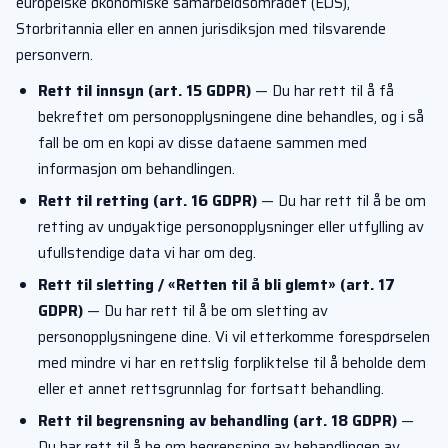
europeiske økonomiske samarbeidsområdet (EØS),
Storbritannia eller en annen jurisdiksjon med tilsvarende
personvern.
Rett til innsyn (art. 15 GDPR)
— Du har rett til å få
bekreftet om personopplysningene dine behandles, og i så
fall be om en kopi av disse dataene sammen med
informasjon om behandlingen.
Rett til retting (art. 16 GDPR)
— Du har rett til å be om
retting av unøyaktige personopplysninger eller utfylling av
ufullstendige data vi har om deg.
Rett til sletting / «Retten til å bli glemt» (art. 17
GDPR)
— Du har rett til å be om sletting av
personopplysningene dine. Vi vil etterkomme forespørselen
med mindre vi har en rettslig forpliktelse til å beholde dem
eller et annet rettsgrunnlag for fortsatt behandling.
Rett til begrensning av behandling (art. 18 GDPR)
—
Du har rett til å be om begrensning av behandlingen av