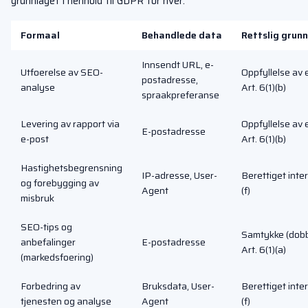
grunnlaget i henhold til GDPR for hver.
Formaal
Behandlede data
Rettslig grunn
Innsendt URL, e-
Utfoerelse av SEO-
Oppfyllelse av 
postadresse,
analyse
Art. 6(1)(b)
spraakpreferanse
Levering av rapport via
Oppfyllelse av 
E-postadresse
e-post
Art. 6(1)(b)
Hastighetsbegrensning
IP-adresse, User-
Berettiget inter
og forebygging av
Agent
(f)
misbruk
SEO-tips og
Samtykke (dobb
anbefalinger
E-postadresse
Art. 6(1)(a)
(markedsfoering)
Forbedring av
Bruksdata, User-
Berettiget inter
tjenesten og analyse
Agent
(f)