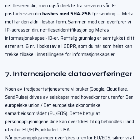
nettleseren din, men også direkte fra serveren vår. E-
postadressen din
hashes med SHA-256
før sending — Meta
mottar den aldri i lesbar form. Sammen med den overfører vi
IP-adressen din, nettleseridentifikasjon og Metas
informasjonskapsel-ID-er. Rettslig grunnlag er samtykket ditt
etter art. 6 nr. 1 bokstav a i GDPR, som du når som helst kan
trekke tilbake i innstillingene for informasjonskapsler.
7. Internasjonale dataoverføringer
Noen av tredjepartstjenestene vi bruker (Google, Cloudflare,
SendPulse) drives av selskaper med hovedkontor utenfor Den
europeiske union / Det europeiske økonomiske
samarbeidsområdet (EU/EØS). Dette betyr at
personopplysningene dine kan overføres til og behandles i land
utenfor EU/EØS, inkludert USA.
Når personopplysninger overføres utenfor EU/EØS, sikrer vi at