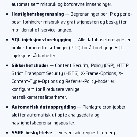
automatisert misbruk og botdrevne innsendinger.
Hastighetsbegrensning
— Begrensninger per IP og per e-
post forhindrer misbruk av gratistjenesten og beskytter
mot denial-of-service-angrep.
SQL-injeksjonsforebygging
— Alle databaseforespørsler
bruker forberedte setninger (PDO) for å forebygge SQL-
injeksjonssårbarheter.
Sikkerhetshoder
— Content Security Policy (CSP), HTTP
Strict Transport Security (HSTS), X-Frame-Options, X-
Content-Type-Options og Referrer-Policy-hoder er
konfigurert for å redusere vanlige
nettsikkerhetssårbarheter.
Automatisk dataopprydding
— Planlagte cron-jobber
sletter automatisk utløpte analysedata og
hastighetsbegrensningsposter.
SSRF-beskyttelse
— Server-side request forgery-