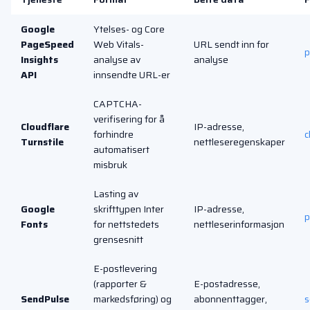
Google
Ytelses- og Core
PageSpeed
Web Vitals-
URL sendt inn for
p
Insights
analyse av
analyse
API
innsendte URL-er
CAPTCHA-
verifisering for å
Cloudflare
IP-adresse,
forhindre
c
Turnstile
nettleseregenskaper
automatisert
misbruk
Lasting av
Google
skrifttypen Inter
IP-adresse,
p
Fonts
for nettstedets
nettleserinformasjon
grensesnitt
E-postlevering
(rapporter &
E-postadresse,
SendPulse
markedsføring) og
abonnenttagger,
s