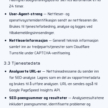
Hastighetsbegrensningsposter slettes automatisk etter
24 timer.
User-Agent-streng
— Nettleser- og
operativsystemidentifikasjon sendt av nettleseren din.
Brukes til tjenesteforbedring, analyse og logges ved
tilbakemeldingsinnsendinger.
Nettleserinformasjon
— Generell teknisk informasjon
samlet inn av tredjepartstjenester som Cloudflare
Turnstile under CAPTCHA-verifisering.
3.3 Tjenestedata
Analyserte URL-er
— Nettsireadressene du sender inn
for SEO-analyse. Lagres som en del av rapportmetadata
og brukes til å utføre analysen. URL-en sendes også til
Google PageSpeed Insights API.
SEO-poengsummer og resultater
— Analyseresultatene
inkludert poengsummer, identifiserte problemer og