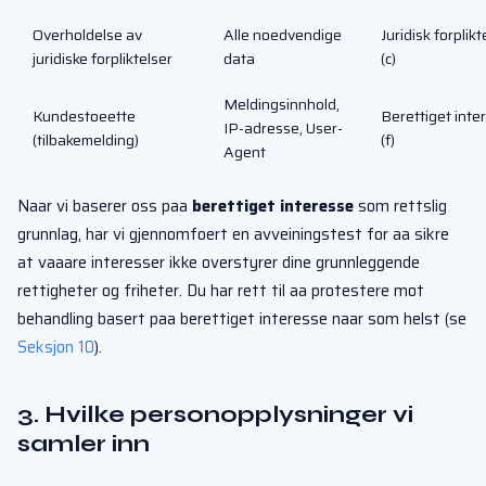
Overholdelse av
Alle noedvendige
Juridisk forplikt
juridiske forpliktelser
data
(c)
Meldingsinnhold,
Kundestoeette
Berettiget inter
IP-adresse, User-
(tilbakemelding)
(f)
Agent
Naar vi baserer oss paa
berettiget interesse
som rettslig
grunnlag, har vi gjennomfoert en avveiningstest for aa sikre
at vaaare interesser ikke overstyrer dine grunnleggende
rettigheter og friheter. Du har rett til aa protestere mot
behandling basert paa berettiget interesse naar som helst (se
Seksjon 10
).
3. Hvilke personopplysninger vi
samler inn