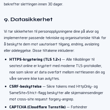
bekrefter slettingen innen 30 dager.
9. Datasikkerhet
Vi tar sikkerheten til personopplysningene dine på alvor og
implementerer passende tekniske og organisatoriske tiltak for
å beskytte dem mot uautorisert tilgang, endring, avsløring
eller ødeleggelse. Disse tiltakene inkluderer:
HTTPS-kryptering (TLS 1.2+)
— Alle tilkoblinger til
seotest.online er kryptert med moderne TLS-protokoller,
noe som sikrer at data overført mellom nettleseren din og
våre servere ikke kan avlyttes.
CSRF-beskyttelse
— Sikre tokens med HttpOnly- og
SameSite=Strict-flagg beskytter alle skjemainnsendinger
mot cross-site request forgery-angrep.
CAPTCHA (Cloudflare Turnstile)
— Forhindrer