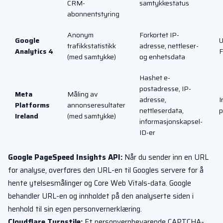
CRM-
samtykkestatus
abonnentstyring
Anonym
Forkortet IP-
Google
U
trafikkstatistikk
adresse, nettleser-
Analytics 4
F
(med samtykke)
og enhetsdata
Hashet e-
postadresse, IP-
Meta
Måling av
adresse,
I
Platforms
annonseresultater
nettleserdata,
p
Ireland
(med samtykke)
informasjonskapsel-
ID-er
Google PageSpeed Insights API:
Når du sender inn en URL
for analyse, overføres den URL-en til Googles servere for å
hente ytelsesmålinger og Core Web Vitals-data. Google
behandler URL-en og innholdet på den analyserte siden i
henhold til sin egen personvernerklæring.
Cloudflare Turnstile:
Et personvernbevarende CAPTCHA-