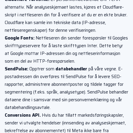
alternativ. Når analyseskjemaet lastes, kjøres et Cloudflare-
skript i nettleseren din for å verifisere at du er en ekte bruker.
Cloudflare kan samle inn tekniske data (IP-adresse,
nettleseregenskaper) for denne verifiseringen.
Google Fonts:
Nettleseren din sender forespørsler til Googles
skrifttypeservere for å laste skrifttypen Inter. Dette betyr
at Google mottar IP-adressen din og nettleserinformasjon
som en del av HTTP-forespørselen.
SendPulse:
Opptrer som
databehandler
på våre vegne. E-
postadressen din overføres til SendPulse for å levere SEO-
rapporter, administrere abonnentposter og tildele tagger for
segmentering (f.eks. språk, analysetype). SendPulse behandler
dataene dine i samsvar med sin personvernerklæring og vår
databehandlingsavtale.
Conversions API.
Hvis du har tillatt markedsføringskapsler,
sender vi utvalgte hendelser (innsending av analyseskjemaet,
bekreftelse av abonnementet) til Meta ikke bare fra