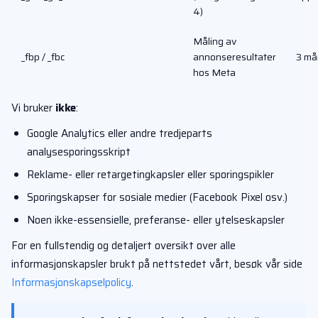
4)
Måling av
_fbp / _fbc
annonseresultater
3 må
hos Meta
Vi bruker
ikke
:
Google Analytics eller andre tredjeparts
analysesporingsskript
Reklame- eller retargetingkapsler eller sporingspikler
Sporingskapser for sosiale medier (Facebook Pixel osv.)
Noen ikke-essensielle, preferanse- eller ytelseskapsler
For en fullstendig og detaljert oversikt over alle
informasjonskapsler brukt på nettstedet vårt, besøk vår side
Informasjonskapselpolicy
.