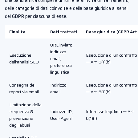
una panoramica completa di tutte le attivita di trattamento,
delle categorie di dati coinvolte e della base giuridica ai sensi
del GDPR per ciascuna di esse.
Finalita
Dati trattati
Base giuridica (GDPR Art.
URL inviato,
indirizzo
Esecuzione
Esecuzione di un contratto
email,
dell'analisi SEO
— Art. 6(1)(b)
preferenza
linguistica
Consegna del
Indirizzo
Esecuzione di un contratto
report via email
email
— Art. 6(1)(b)
Limitazione della
frequenza &
Indirizzo IP,
Interesse legittimo — Art.
prevenzione
User-Agent
6(1)(f)
degli abusi