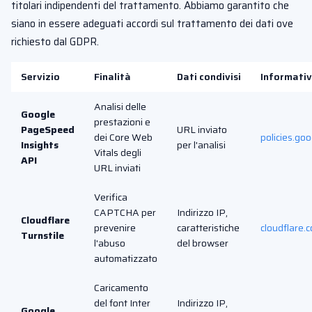
titolari indipendenti del trattamento. Abbiamo garantito che
siano in essere adeguati accordi sul trattamento dei dati ove
richiesto dal GDPR.
Servizio
Finalità
Dati condivisi
Informativ
Analisi delle
Google
prestazioni e
PageSpeed
URL inviato
dei Core Web
policies.go
Insights
per l'analisi
Vitals degli
API
URL inviati
Verifica
CAPTCHA per
Indirizzo IP,
Cloudflare
prevenire
caratteristiche
cloudflare.
Turnstile
l'abuso
del browser
automatizzato
Caricamento
del font Inter
Indirizzo IP,
Google