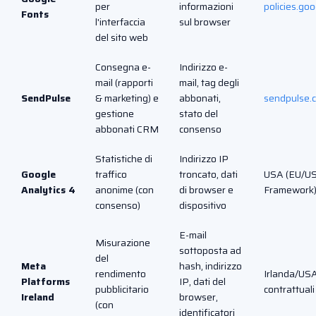
per
informazioni
policies.go
Fonts
l'interfaccia
sul browser
del sito web
Consegna e-
Indirizzo e-
mail (rapporti
mail, tag degli
SendPulse
& marketing) e
abbonati,
sendpulse.
gestione
stato del
abbonati CRM
consenso
Statistiche di
Indirizzo IP
Google
traffico
troncato, dati
USA (EU/US
Analytics 4
anonime (con
di browser e
Framework
consenso)
dispositivo
E-mail
Misurazione
sottoposta ad
del
Meta
hash, indirizzo
rendimento
Irlanda/USA
Platforms
IP, dati del
pubblicitario
contrattual
Ireland
browser,
(con
identificatori