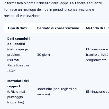
informativa o come richiesto dalla legge. La tabella seguente
fornisce un riepilogo dei nostri periodi di conservazione e
metodi di eliminazione.
Tipo di dati
Periodo di conservazione
Metodo di eli
Dati completi
dell'analisi
(dati on-page,
Eliminazione a
problemi,
30 giorni
tramite attività
risultati
programmata
PageSpeed in
JSON)
Metadati del
rapporto
Indefinito (per i registri del
(URL, e-mail,
Eliminazione su
servizio)
punteggio,
lingua, tag)