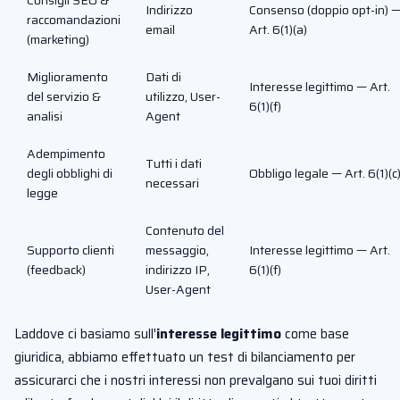
Consigli SEO &
Indirizzo
Consenso (doppio opt-in) 
raccomandazioni
email
Art. 6(1)(a)
(marketing)
Miglioramento
Dati di
Interesse legittimo — Art.
del servizio &
utilizzo, User-
6(1)(f)
analisi
Agent
Adempimento
Tutti i dati
degli obblighi di
Obbligo legale — Art. 6(1)(c
necessari
legge
Contenuto del
Supporto clienti
messaggio,
Interesse legittimo — Art.
(feedback)
indirizzo IP,
6(1)(f)
User-Agent
Laddove ci basiamo sull'
interesse legittimo
come base
giuridica, abbiamo effettuato un test di bilanciamento per
assicurarci che i nostri interessi non prevalgano sui tuoi diritti