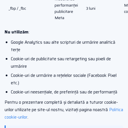
performanței
Ma
_fbp / _fbc
3 luni
publicitare
c
Meta
Nu utilizăm
:
Google Analytics sau alte scripturi de urmărire analitică
terțe
Cookie-uri de publicitate sau retargeting sau pixeli de
urmărire
Cookie-uri de urmărire a rețelelor sociale (Facebook Pixel
etc.)
Cookie-uri neesențiale, de preferință sau de performanță
Pentru o prezentare completă și detaliată a tuturor cookie-
urilor utilizate pe site-ul nostru, vizitați pagina noastră
Politica
cookie-urilor
.