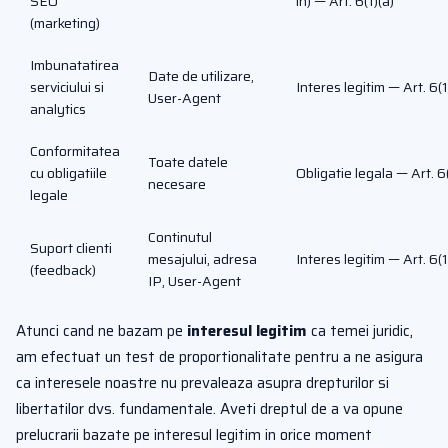
SEO
in) — Art. 6(1)(a)
(marketing)
Imbunatatirea
Date de utilizare,
serviciului si
Interes legitim — Art. 6(1
User-Agent
analytics
Conformitatea
Toate datele
cu obligatiile
Obligatie legala — Art. 6(
necesare
legale
Continutul
Suport clienti
mesajului, adresa
Interes legitim — Art. 6(1
(feedback)
IP, User-Agent
Atunci cand ne bazam pe
interesul legitim
ca temei juridic,
am efectuat un test de proportionalitate pentru a ne asigura
ca interesele noastre nu prevaleaza asupra drepturilor si
libertatilor dvs. fundamentale. Aveti dreptul de a va opune
prelucrarii bazate pe interesul legitim in orice moment