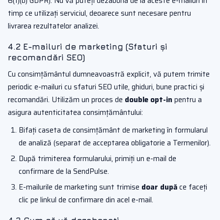
6(1)(b) GDPR). Nu vă puteți dezabona de la aceste e-mailuri în
timp ce utilizați serviciul, deoarece sunt necesare pentru
livrarea rezultatelor analizei.
4.2 E-mailuri de marketing (Sfaturi și
recomandări SEO)
Cu consimțământul dumneavoastră explicit, vă putem trimite
periodic e-mailuri cu sfaturi SEO utile, ghiduri, bune practici și
recomandări. Utilizăm un proces de
double opt-in
pentru a
asigura autenticitatea consimțământului:
Bifați caseta de consimțământ de marketing în formularul
de analiză (separat de acceptarea obligatorie a Termenilor).
După trimiterea formularului, primiți un e-mail de
confirmare de la SendPulse.
E-mailurile de marketing sunt trimise
doar după
ce faceți
clic pe linkul de confirmare din acel e-mail.