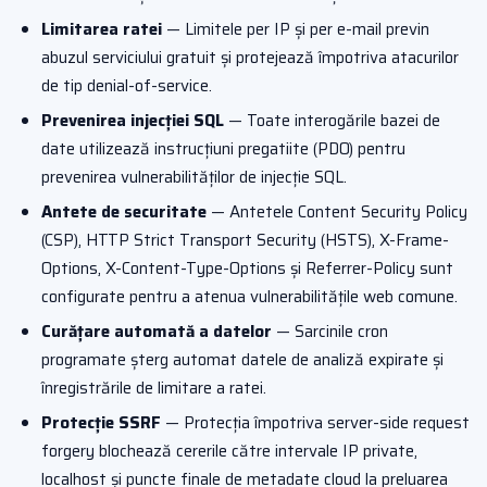
Limitarea ratei
— Limitele per IP și per e-mail previn
abuzul serviciului gratuit și protejează împotriva atacurilor
de tip denial-of-service.
Prevenirea injecției SQL
— Toate interogările bazei de
date utilizează instrucțiuni pregatiite (PDO) pentru
prevenirea vulnerabilităților de injecție SQL.
Antete de securitate
— Antetele Content Security Policy
(CSP), HTTP Strict Transport Security (HSTS), X-Frame-
Options, X-Content-Type-Options și Referrer-Policy sunt
configurate pentru a atenua vulnerabilitățile web comune.
Curățare automată a datelor
— Sarcinile cron
programate șterg automat datele de analiză expirate și
înregistrările de limitare a ratei.
Protecție SSRF
— Protecția împotriva server-side request
forgery blochează cererile către intervale IP private,
localhost și puncte finale de metadate cloud la preluarea