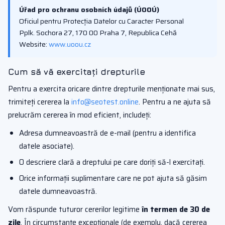
Úřad pro ochranu osobních údajů (ÚOOÚ)
Oficiul pentru Protecția Datelor cu Caracter Personal
Pplk. Sochora 27, 170 00 Praha 7, Republica Cehă
Website:
www.uoou.cz
Cum să vă exercitați drepturile
Pentru a exercita oricare dintre drepturile menționate mai sus,
trimiteți cererea la
info@seotest.online
. Pentru a ne ajuta să
prelucrăm cererea în mod eficient, includeți:
Adresa dumneavoastră de e-mail (pentru a identifica
datele asociate).
O descriere clară a dreptului pe care doriți să-l exercitați.
Orice informații suplimentare care ne pot ajuta să găsim
datele dumneavoastră.
Vom răspunde tuturor cererilor legitime
în termen de 30 de
zile
. În circumstanțe excepționale (de exemplu, dacă cererea