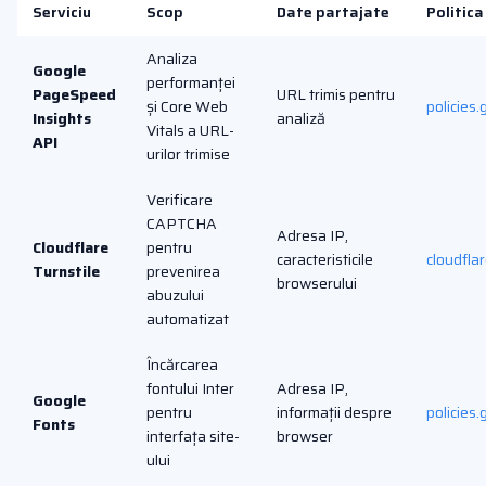
Serviciu
Scop
Date partajate
Politica
Analiza
Google
performanței
PageSpeed
URL trimis pentru
și Core Web
policies
Insights
analiză
Vitals a URL-
API
urilor trimise
Verificare
CAPTCHA
Adresa IP,
Cloudflare
pentru
caracteristicile
cloudfla
Turnstile
prevenirea
browserului
abuzului
automatizat
Încărcarea
fontului Inter
Adresa IP,
Google
pentru
informații despre
policies
Fonts
interfața site-
browser
ului