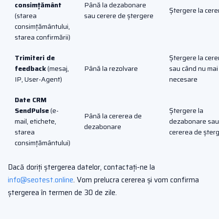
consimțământ
Până la dezabonare
Ștergere la cere
(starea
sau cerere de ștergere
consimțământului,
starea confirmării)
Trimiteri de
Ștergere la cere
feedback
(mesaj,
Până la rezolvare
sau când nu mai
IP, User-Agent)
necesare
Date CRM
SendPulse
(e-
Ștergere la
Până la cererea de
mail, etichete,
dezabonare sau
dezabonare
starea
cererea de șter
consimțământului)
Dacă doriți ștergerea datelor, contactați-ne la
info@seotest.online
. Vom prelucra cererea și vom confirma
ștergerea în termen de 30 de zile.