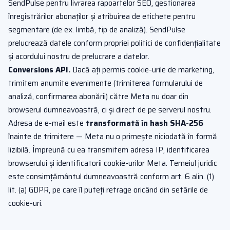
SendPulse pentru livrarea rapoartelor SEO, gestionarea
înregistrărilor abonaților și atribuirea de etichete pentru
segmentare (de ex. limbă, tip de analiză). SendPulse
prelucrează datele conform propriei politici de confidențialitate
și acordului nostru de prelucrare a datelor.
Conversions API.
Dacă ați permis cookie-urile de marketing,
trimitem anumite evenimente (trimiterea formularului de
analiză, confirmarea abonării) către Meta nu doar din
browserul dumneavoastră, ci și direct de pe serverul nostru.
Adresa de e-mail este
transformată în hash SHA-256
înainte de trimitere — Meta nu o primește niciodată în formă
lizibilă. Împreună cu ea transmitem adresa IP, identificarea
browserului și identificatorii cookie-urilor Meta. Temeiul juridic
este consimțământul dumneavoastră conform art. 6 alin. (1)
lit. (a) GDPR, pe care îl puteți retrage oricând din setările de
cookie-uri.