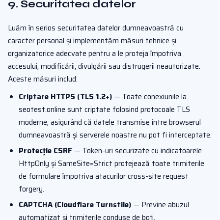
9. Securitatea datelor
Luăm în serios securitatea datelor dumneavoastră cu
caracter personal și implementăm măsuri tehnice și
organizatorice adecvate pentru a le proteja împotriva
accesului, modificării, divulgării sau distrugerii neautorizate.
Aceste măsuri includ:
Criptare HTTPS (TLS 1.2+)
— Toate conexiunile la
seotest.online sunt criptate folosind protocoale TLS
moderne, asigurând că datele transmise între browserul
dumneavoastră și serverele noastre nu pot fi interceptate.
Protecție CSRF
— Token-uri securizate cu indicatoarele
HttpOnly și SameSite=Strict protejează toate trimiterile
de formulare împotriva atacurilor cross-site request
forgery.
CAPTCHA (Cloudflare Turnstile)
— Previne abuzul
automatizat și trimiterile conduse de boți.