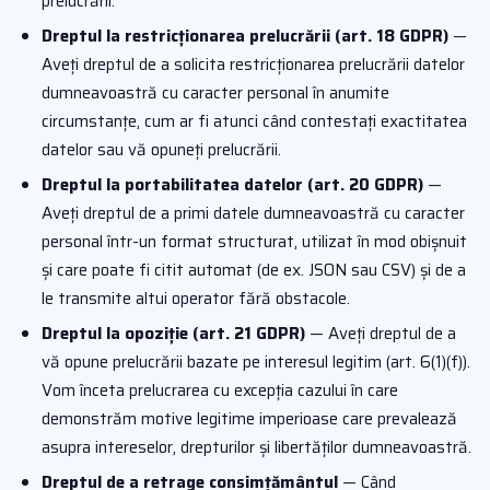
prelucrării.
Dreptul la restricționarea prelucrării (art. 18 GDPR)
—
Aveți dreptul de a solicita restricționarea prelucrării datelor
dumneavoastră cu caracter personal în anumite
circumstanțe, cum ar fi atunci când contestați exactitatea
datelor sau vă opuneți prelucrării.
Dreptul la portabilitatea datelor (art. 20 GDPR)
—
Aveți dreptul de a primi datele dumneavoastră cu caracter
personal într-un format structurat, utilizat în mod obișnuit
și care poate fi citit automat (de ex. JSON sau CSV) și de a
le transmite altui operator fără obstacole.
Dreptul la opoziție (art. 21 GDPR)
— Aveți dreptul de a
vă opune prelucrării bazate pe interesul legitim (art. 6(1)(f)).
Vom înceta prelucrarea cu excepția cazului în care
demonstrăm motive legitime imperioase care prevalează
asupra intereselor, drepturilor și libertăților dumneavoastră.
Dreptul de a retrage consimțământul
— Când