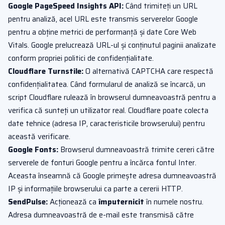
Google PageSpeed Insights API:
Când trimiteți un URL
pentru analiză, acel URL este transmis serverelor Google
pentru a obține metrici de performanță și date Core Web
Vitals. Google prelucrează URL-ul și conținutul paginii analizate
conform propriei politici de confidențialitate.
Cloudflare Turnstile:
O alternativă CAPTCHA care respectă
confidențialitatea. Când formularul de analiză se încarcă, un
script Cloudflare rulează în browserul dumneavoastră pentru a
verifica că sunteți un utilizator real. Cloudflare poate colecta
date tehnice (adresa IP, caracteristicile browserului) pentru
această verificare.
Google Fonts:
Browserul dumneavoastră trimite cereri către
serverele de fonturi Google pentru a încărca fontul Inter.
Aceasta înseamnă că Google primește adresa dumneavoastră
IP și informațiile browserului ca parte a cererii HTTP.
SendPulse:
Acționează ca
împuternicit
în numele nostru.
Adresa dumneavoastră de e-mail este transmisă către