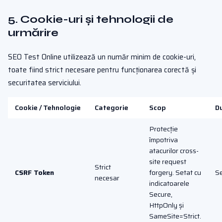
5. Cookie-uri și tehnologii de
urmărire
SEO Test Online utilizează un număr minim de cookie-uri,
toate fiind strict necesare pentru funcționarea corectă și
securitatea serviciului.
Cookie / Tehnologie
Categorie
Scop
D
Protecție
împotriva
atacurilor cross-
site request
Strict
CSRF Token
forgery. Setat cu
S
necesar
indicatoarele
Secure,
HttpOnly și
SameSite=Strict.