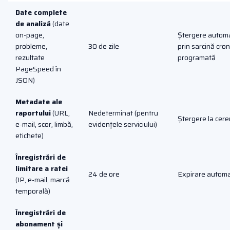
Date complete
de analiză
(date
on-page,
Ștergere autom
probleme,
30 de zile
prin sarcină cron
rezultate
programată
PageSpeed în
JSON)
Metadate ale
raportului
(URL,
Nedeterminat (pentru
Ștergere la cere
e-mail, scor, limbă,
evidențele serviciului)
etichete)
Înregistrări de
limitare a ratei
24 de ore
Expirare autom
(IP, e-mail, marcă
temporală)
Înregistrări de
abonament și