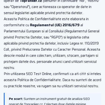
operat de
Topranker.cz
(denumit in continuare "noi", "nostru"
sau "Operatorul"), care actioneaza ca operator de date in
sensul legislatiei aplicabile privind protectia datelor.
Aceasta Politica de Confidentialitate este elaborata in
conformitate cu
Regulamentul (UE) 2016/679
al
Parlamentului European si al Consiliului (Regulamentul General
privind Protectia Datelor, sau "RGPD") si legislatia ceha
aplicabila privind protectia datelor, inclusiv Legea nr. 110/2019
Coll., privind Prelucrarea Datelor cu Caracter Personal. Aceasta
descrie modul in care colectam, utilizam, stocam, partajam si
protejam datele dvs. personale atunci cand utilizati serviciul
nostru.
Prin utilizarea SEO Test Online, confirmati ca ati citit si inteles
aceasta Politica de Confidentialitate. Daca nu sunteti de acord
cu practicile noastre, va rugam sa nu utilizati serviciul nostru.
Pe scurt:
Suntem un instrument gratuit de analiza SEO
operat de Topranker.cz. Colectam doar datele minime