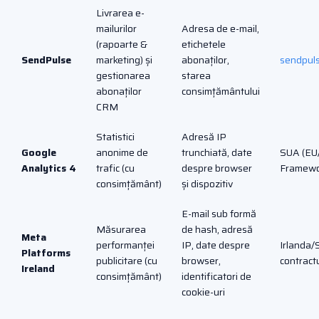
Livrarea e-
mailurilor
Adresa de e-mail,
(rapoarte &
etichetele
SendPulse
marketing) și
abonaților,
sendpuls
gestionarea
starea
abonaților
consimțământului
CRM
Statistici
Adresă IP
Google
anonime de
trunchiată, date
SUA (EU
Analytics 4
trafic (cu
despre browser
Framewo
consimțământ)
și dispozitiv
E-mail sub formă
Măsurarea
de hash, adresă
Meta
performanței
IP, date despre
Irlanda/
Platforms
publicitare (cu
browser,
contract
Ireland
consimțământ)
identificatori de
cookie-uri