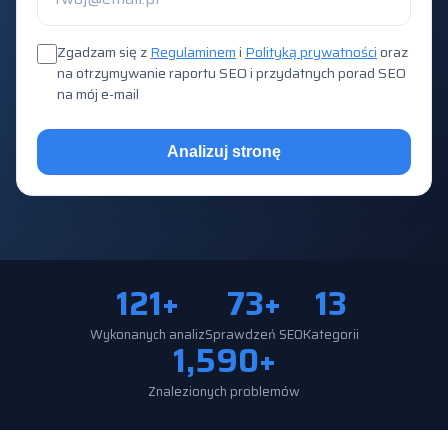
Zgadzam się z
Regulaminem
i
Polityką prywatności
oraz
na otrzymywanie raportu SEO i przydatnych porad SEO
na mój e-mail
Analizuj stronę
121+
73+
13
Wykonanych analiz
Sprawdzeń SEO
Kategorii
1,590+
Znalezionych problemów