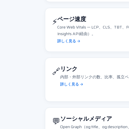
⚡
ページ速度
Core Web Vitals — LCP、CLS、TBT、F
Insights API経由）。
詳しく見る →
🔗
リンク
内部・外部リンクの数、比率、孤立ペ
詳しく見る →
💬
ソーシャルメディア
Open Graph（og:title、og:descripti