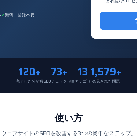
と有益なSEO
s
✓
無料、登録不要
120+
73+
13
1,579+
完了した分析数
SEOチェック項目
カテゴリ
発見された問題
使い方
ウェブサイトのSEOを改善する3つの簡単なステップ。