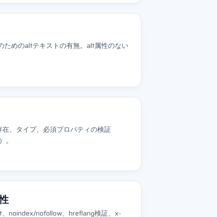
ためのaltテキストの有無。alt属性のない
-LD — 存在、タイプ、必須プロパティの検証
le）。
性
txt、noindex/nofollow、hreflang検証、x-