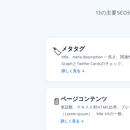
13の主要S
🏷️
メタタグ
title、meta description — 
GraphとTwitter Cardsのチェック。
詳しく見る →
📄
ページコンテンツ
単語数、テキスト対HTML比率、プ
（Lorem Ipsum）、title-H1の一致。
詳しく見る →