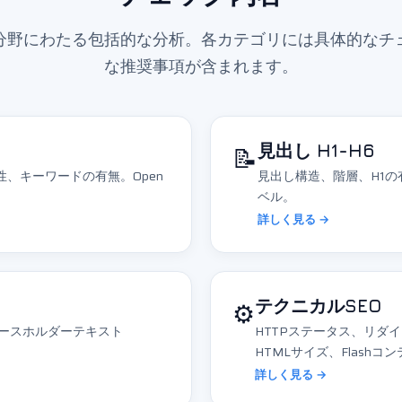
EO分野にわたる包括的な分析。各カテゴリには具体的なチ
な推奨事項が含まれます。
📝
見出し H1-H6
長さ、関連性、キーワードの有無。Open
見出し構造、階層、H1の
ベル。
詳しく見る →
⚙️
テクニカルSEO
レースホルダーテキスト
HTTPステータス、リダイレク
HTMLサイズ、Flashコ
詳しく見る →