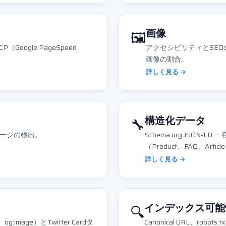
🖼️
画像
CP（Google PageSpeed
アクセシビリティとSEOの
画像の割合。
詳しく見る →
🔧
構造化データ
ージの検出。
Schema.org JSON
（Product、FAQ、Artic
詳しく見る →
🔍
インデックス可能
on、og:image）とTwitter Cardタ
Canonical URL、robots.