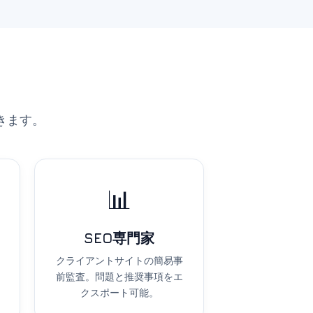
きます。
📊
SEO専門家
クライアントサイトの簡易事
前監査。問題と推奨事項をエ
クスポート可能。