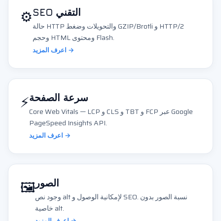
⚙️
SEO التقني
حالة HTTP والتحويلات وضغط GZIP/Brotli و HTTP/2
وحجم HTML ومحتوى Flash.
اعرف المزيد →
⚡
سرعة الصفحة
Core Web Vitals — LCP و CLS و TBT و FCP عبر Google
PageSpeed Insights API.
اعرف المزيد →
🖼️
الصور
وجود نص alt لإمكانية الوصول و SEO. نسبة الصور بدون
خاصية alt.
اعرف المزيد →