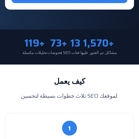
119+
73+
13
1,570+
مشاكل تم العثور عليها
فئات
فحوصات SEO
تحليلات مكتملة
كيف يعمل
ثلاث خطوات بسيطة لتحسين SEO لموقعك.
1