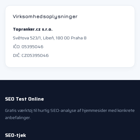
Virksomhedsoplysninger
Topranker.cz s.r.o.
Světova 523/1, Libeň, 180 00 Praha 8
IČO: 05395046
DIČ: CZ05395046
SEO Test Online
Gratis værktøj til hurtig SEO-analyse af hjemmesider med konkrete
anbefalinger.
SEO-tjek