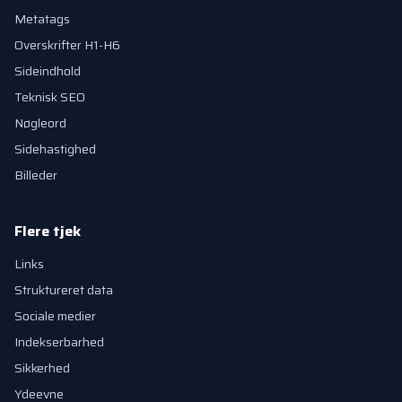
Metatags
Overskrifter H1-H6
Sideindhold
Teknisk SEO
Nøgleord
Sidehastighed
Billeder
Flere tjek
Links
Struktureret data
Sociale medier
Indekserbarhed
Sikkerhed
Ydeevne