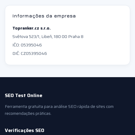
Informações da empresa
Topranker.cz s.r.o.
Světova 523/1, Libeň, 180 00 Praha 8
IČO: 05395046
DIČ: CZ05395046
SEO Test Online
Ferramenta gratuita para análise SEO rápida de sites com
recomendações práticas.
Verificações SEO