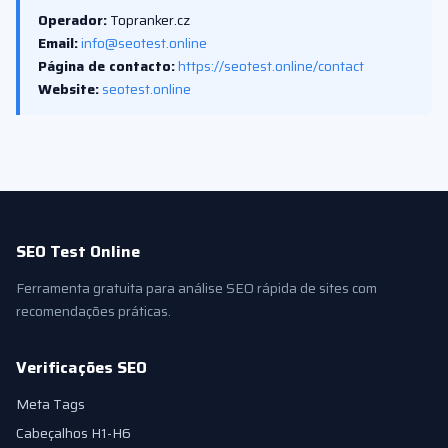
Operador:
Topranker.cz
Email:
info@seotest.online
Página de contacto:
https://seotest.online/contact
Website:
seotest.online
SEO Test Online
Ferramenta gratuita para análise SEO rápida de sites com
recomendações práticas.
Verificações SEO
Meta Tags
Cabeçalhos H1-H6