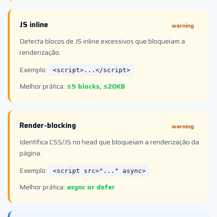
JS inline
warning
Detecta blocos de JS inline excessivos que bloqueiam a
renderização.
Exemplo:
<script>...</script>
Melhor prática:
≤5 blocks, ≤20KB
Render-blocking
warning
Identifica CSS/JS no head que bloqueiam a renderização da
página.
Exemplo:
<script src="..." async>
Melhor prática:
async or defer