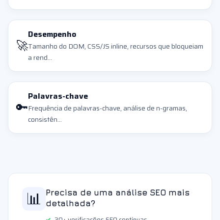
Desempenho
🚀
Tamanho do DOM, CSS/JS inline, recursos que bloqueiam
a rend...
Palavras-chave
🔑
Frequência de palavras-chave, análise de n-gramas,
consistên...
📊
Precisa de uma análise SEO mais
detalhada?
30+ verificações SEO contínuas