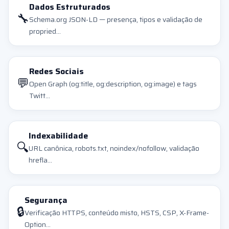
Dados Estruturados
🔧
Schema.org JSON-LD — presença, tipos e validação de
propried...
Redes Sociais
💬
Open Graph (og:title, og:description, og:image) e tags
Twitt...
Indexabilidade
🔍
URL canônica, robots.txt, noindex/nofollow, validação
hrefla...
Segurança
🔒
Verificação HTTPS, conteúdo misto, HSTS, CSP, X-Frame-
Option...