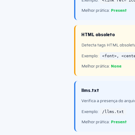
Exemplo:
<link rel="ic
Melhor prática:
Present
HTML obsoleto
Detecta tags HTML obsoleta
Exemplo:
<font>, <cent
Melhor prática:
None
llms.txt
Verifica a presença do arqui
Exemplo:
/llms.txt
Melhor prática:
Present