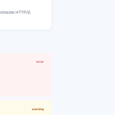
rotocolo HTTP/2,
error
warning