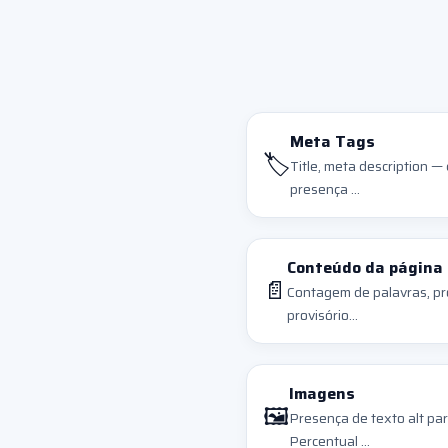
Meta Tags
🏷️
Title, meta description —
presença ...
Conteúdo da página
📄
Contagem de palavras, p
provisório...
Imagens
🖼️
Presença de texto alt par
Percentual ...