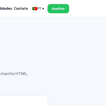
lidades
Contato
Analisar
PT ▾
 tamanho HTML,