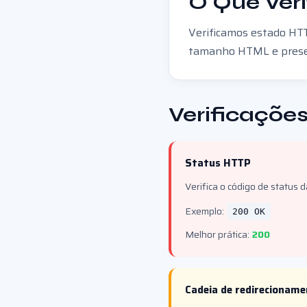
O Que Ver
Verificamos estado HTT
tamanho HTML e presenç
Verificações
Status HTTP
Verifica o código de status 
Exemplo:
200 OK
Melhor prática:
200
Cadeia de redirecionam