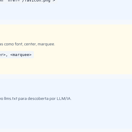
on" href="/favicon.png">
s como font, center, marquee.
er>, <marquee>
vo llms.txt para descoberta por LLM/IA.