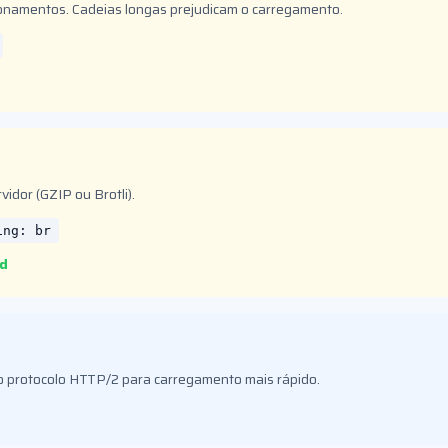
ionamentos. Cadeias longas prejudicam o carregamento.
idor (GZIP ou Brotli).
ing: br
td
za o protocolo HTTP/2 para carregamento mais rápido.