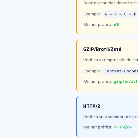
Rastreia cadeias de redirec
Exemplo:
A → B → C → D
Melhor prática:
≤2
GZIP/Brotli/Zstd
Verifica a compressão do serv
Exemplo:
Content-Encod
Melhor prática:
gzip/br/zs
HTTP/2
Verifica se o servidor utili
Melhor prática:
HTTP/2+